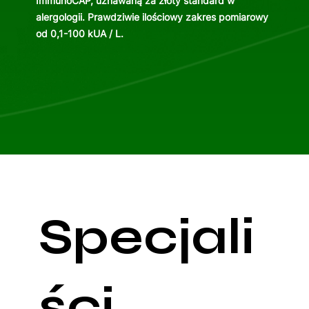
ImmunoCAP, uznawaną za złoty standard w
alergologii. Prawdziwie ilościowy zakres pomiarowy
od 0,1-100 kUA / L.
Specjali
ści