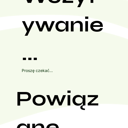
ywanie
...
Proszę czekać...
Powiąz
ane