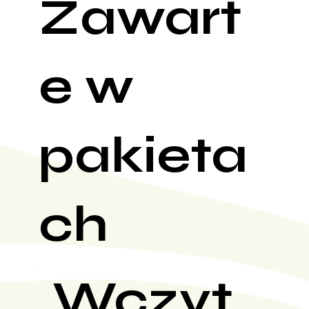
Zawart
e w
pakieta
ch
Wczyt