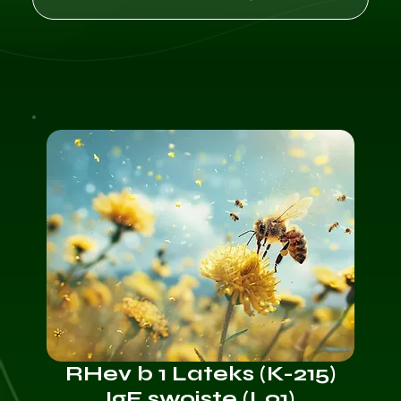
RHev b 1 Lateks (K-215)
IgE swoiste (L91)