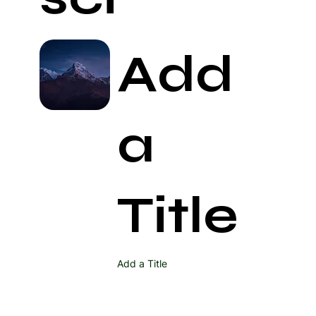
Add
a
Title
Add a Title