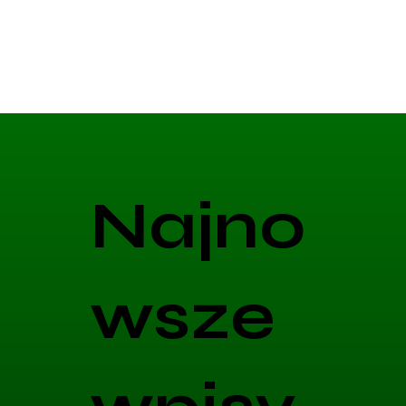
Najno
wsze