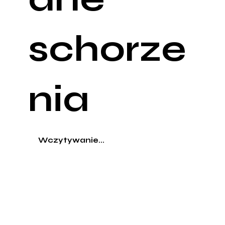
schorze
nia
Wczytywanie...