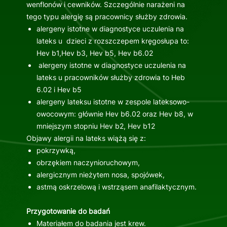
wenflonów i cewników. Szczególnie narażeni na
tego typu alergię są pracownicy służby zdrowia.
alergeny istotne w diagnostyce uczulenia na
lateks u dzieci z rozszczepem kręgosłupa to:
Hev b1,Hev b3, Hev b5, Hev b6.02
alergeny istotne w diagnostyce uczulenia na
lateks u pracowników służby zdrowia to Heb
6.02 i Hev b5
alergeny lateksu istotne w zespole lateksowo-
owocowym: głównie Hev b6.02 oraz Hev b8, w
mniejszym stopniu Hev b2, Hev b12
Objawy alergii na lateks wiążą się z:
pokrzywką,
obrzękiem naczynioruchowym,
alergicznym nieżytem nosa, spojówek,
astmą oskrzelową i wstrząsem anafilaktycznym.
Przygotowanie do badań
Materiałem do badania jest krew.