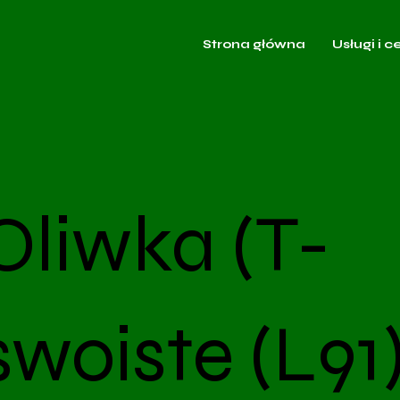
Strona główna
Usługi i c
Oliwka (T-
swoiste (L91