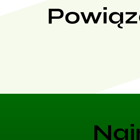
Powiąz
Naj