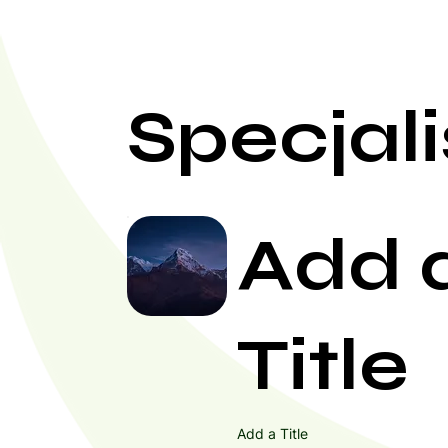
Specjali
Add 
Title
Add a Title