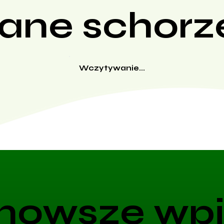
ane schorz
Wczytywanie...
nowsze wpi