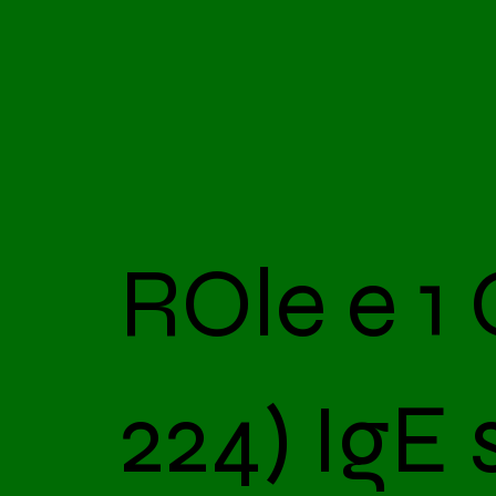
ROle e 1 
224) IgE 