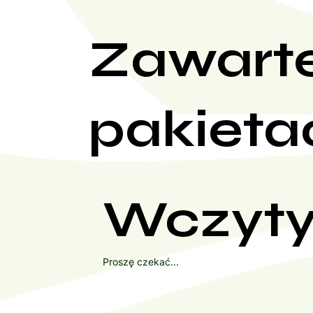
Zawart
pakieta
Wczyty
Proszę czekać...