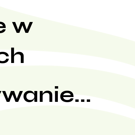
e w
ch
wanie...