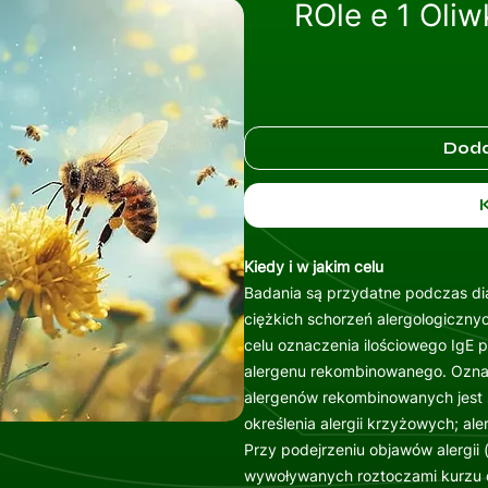
ROle e 1 Oliw
Doda
Kiedy i w jakim celu
Badania są przydatne podczas di
ciężkich schorzeń alergologicznyc
celu oznaczenia ilościowego IgE 
alergenu rekombinowanego. Oznac
alergenów rekombinowanych jest
określenia alergii krzyżowych; a
Przy podejrzeniu objawów alergii 
wywoływanych roztoczami kurzu d