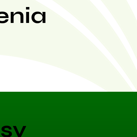
enia
sy