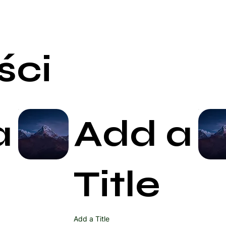
ści
a
Add a
Start Now
Title
Add a Title