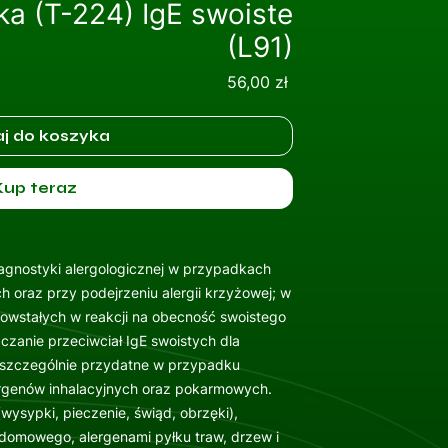
ka (T-224) IgE swoiste
(L91)
Cena
56,00 zł
j do koszyka
Kup teraz
agnostyki alergologicznej w przypadkach
h oraz przy podejrzeniu alergii krzyżowej; w
powstałych w reakcji na obecność swoistego
zanie przeciwciał IgE swoistych dla
 szczególnie przydatne w przypadku
lergenów inhalacyjnych oraz pokarmowych.
(wysypki, pieczenie, świąd, obrzęki),
omowego, alergenami pyłku traw, drzew i