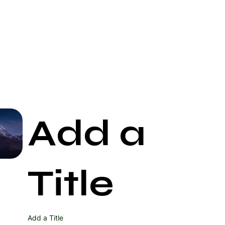
Add a
Start Now
Title
Add a Title