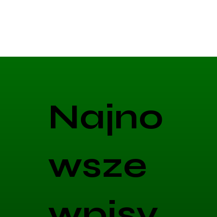
Najno
wsze
wpisy