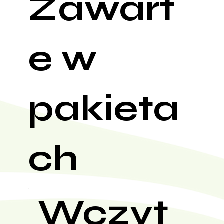
Zawart
e w
pakieta
ch
Wczyt