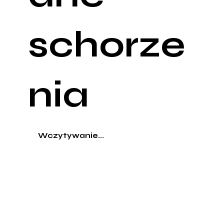
schorze
nia
Wczytywanie...