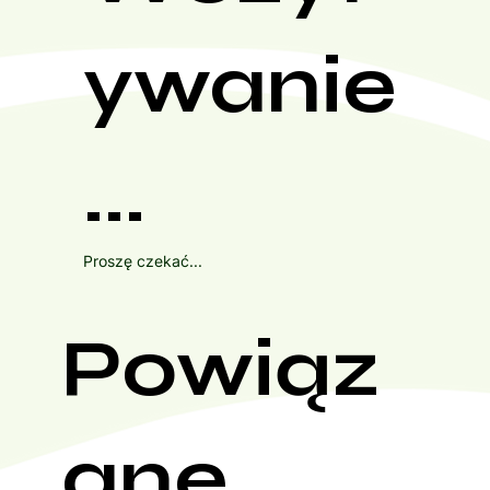
ywanie
...
Proszę czekać...
Powiąz
ane