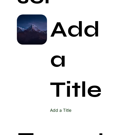
Add
a
Title
Add a Title