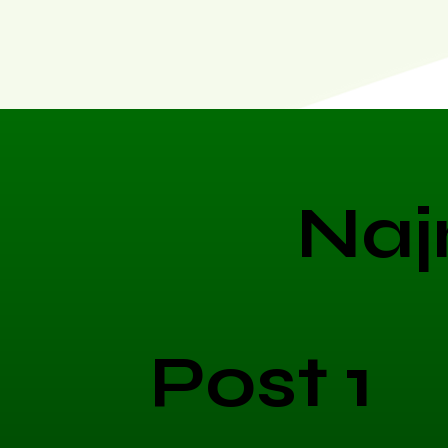
Naj
Post 1