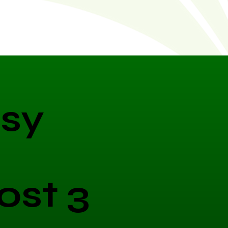
sy
ost 3