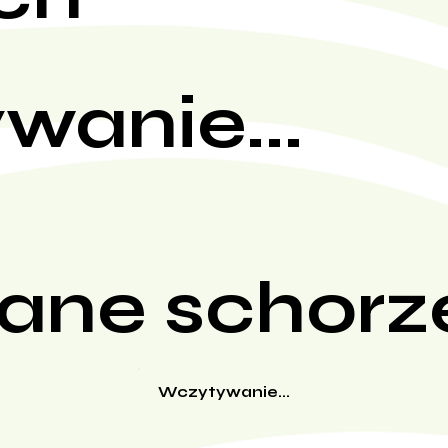
wanie...
ane schorz
Wczytywanie...