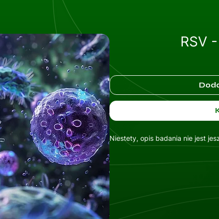
RSV -
Doda
Niestety, opis badania nie jest je