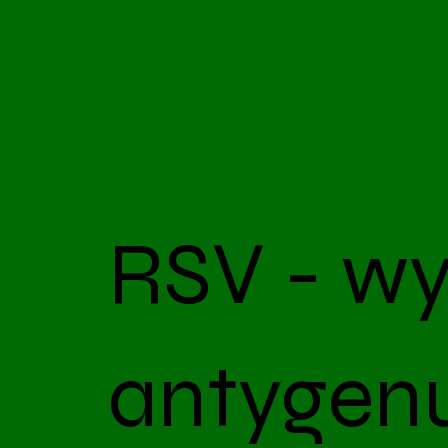
RSV - w
antygen