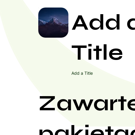
Add 
Title
Add a Title
Zawart
pakieta