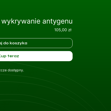
 wykrywanie antygenu
Cena
105,00 zł
j do koszyka
Kup teraz
szcze dostępny.