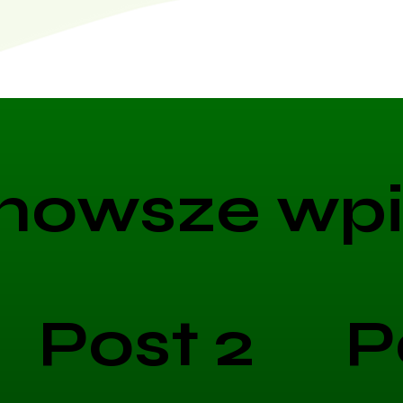
nowsze wpi
Post 2
P