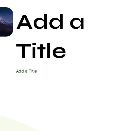
Add a
Start Now
Title
Add a Title