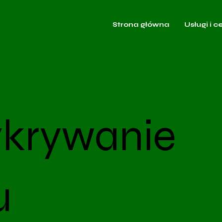
Strona główna
Usługi i c
ykrywanie
u