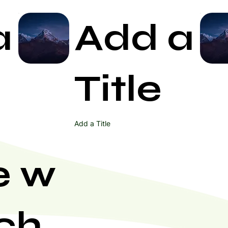
a
Add a
Start Now
Title
Add a Title
e w
ch