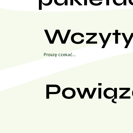
Wczyty
Proszę czekać...
Powiąz