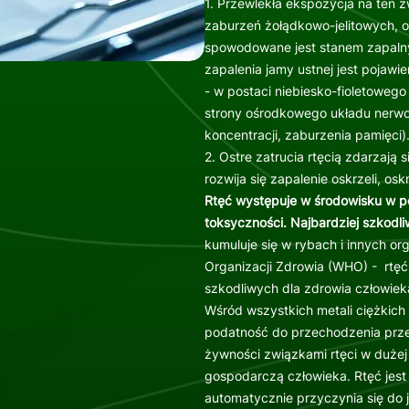
1. Przewlekła ekspozycja na ten 
zaburzeń żołądkowo-jelitowych, o
spowodowane jest stanem zapaln
zapalenia jamy ustnej jest pojawie
- w postaci niebiesko-fioletoweg
strony ośrodkowego układu nerwo
koncentracji, zaburzenia pamięci)
2. Ostre zatrucia rtęcią zdarzają
rozwija się zapalenie oskrzeli, osk
Rtęć występuje w środowisku w p
toksyczności. Najbardziej szkodli
kumuluje się w rybach i innych o
Organizacji Zdrowia (WHO) - rtęć
szkodliwych dla zdrowia człowiek
Wśród wszystkich metali ciężkich
podatność do przechodzenia prz
żywności związkami rtęci w dużej
gospodarczą człowieka. Rtęć jest
automatycznie przyczynia się do 