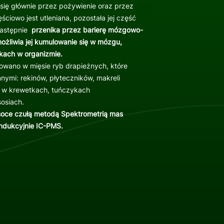
 się głównie przez pożywienie oraz przez
ściowo jest utleniana, pozostała jej część
następnie
przenika przez barierę mózgowo-
możliwia jej kumulowanie się w mózgu,
nkach w organizmie.
owano w mięsie ryb drapieżnych, które
nnymi: rekinów, płyteczników, makreli
je w krewetkach, tuńczykach
sosiach.
soce czułą metodą Spektrometrią mas
ndukcyjnie IC-PMS.