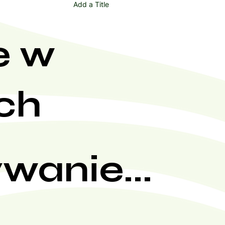
Add a Title
e w
ch
wanie...