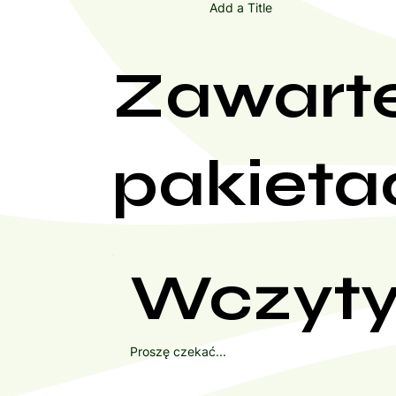
Add a Title
Zawart
pakieta
Wczyty
Proszę czekać...