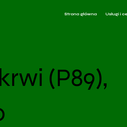
Strona główna
Usługi i c
krwi (P89),
o