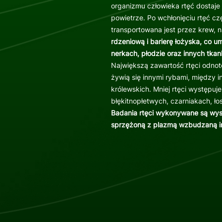
organizmu człowieka rtęć dostaje
powietrze. Po wchłonięciu rtęć czę
transportowana jest przez krew, 
rdzeniową i barierę łożyska, co u
nerkach, płodzie oraz innych tka
Największą zawartość rtęci odnot
żywią się innymi rybami, między i
królewskich. Mniej rtęci występu
błękitnopłetwych, czarniakach, ło
Badania rtęci wykonywane są wy
sprzężoną z plazmą wzbudzaną i