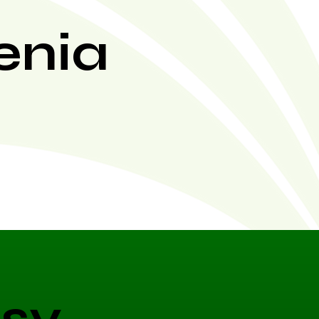
enia
sy