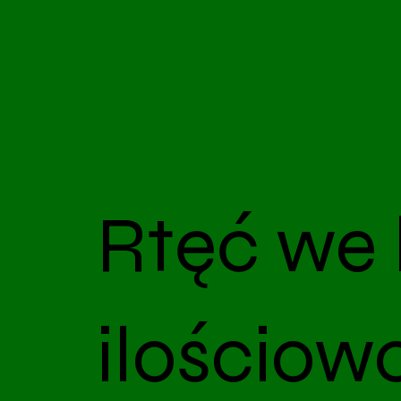
Rtęć we 
ilościow