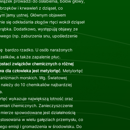
związek prowadzi do osłabienia, bólów głowy,
brzęków i krwawień z dziąseł, co
ym jamy ustnej. Głównym objawem
nie się odkładania złogów rtęci wokół dziąseł
o rąbka. Dodatkowo, występują objawy ze
wego (np. zaburzenia snu, upośledzenie
.
 się bardzo rzadko. U osób narażonych
rzelików, a także zapalenie płuc.
ostaci związków chemicznych o różnej
wa dla człowieka jest metylortęć
. Metylortęć
rganizmach morskich. Wg. Światowej
 należy do 10 chemikaliów najbardziej
a.
 rtęć wykazuje największą lotność oraz
emian chemicznych. Zanieczyszczenie
 mierze spowodowane jest działalnością
 stosowana w wielu gałęziach przemysłu, co
jego emisji i gromadzenia w środowisku. Do