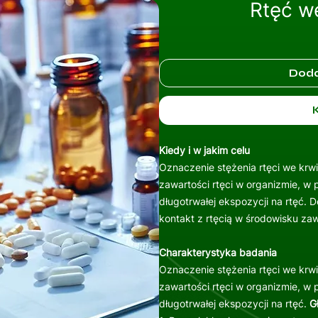
Rtęć we
Doda
Kiedy i w jakim celu
Oznaczenie stężenia rtęci we krw
zawartości rtęci w organizmie, w
długotrwałej ekspozycji na rtęć.
kontakt z rtęcią w środowisku z
Charakterystyka badania
Oznaczenie stężenia rtęci we krw
zawartości rtęci w organizmie, w
długotrwałej ekspozycji na rtęć.
Gł