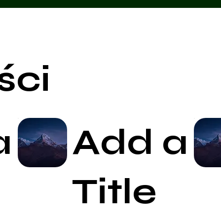
ści
a
Add a
Start Now
Title