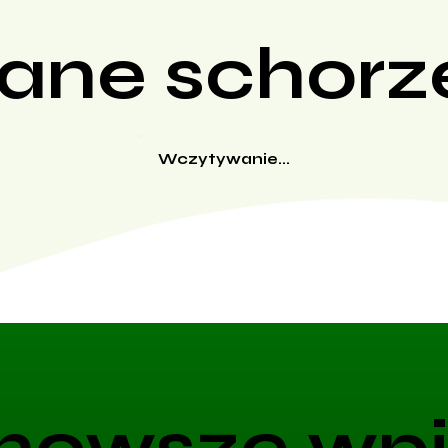
ane schorz
Wczytywanie...
nowsze wpi