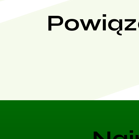
Powiąz
Naj