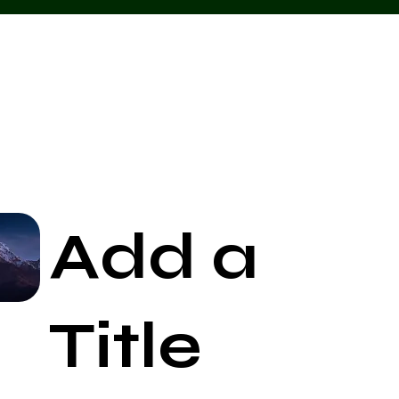
Add a
Start Now
Title