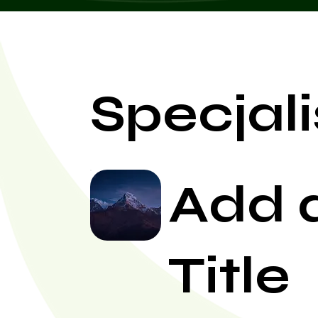
Specjali
Add 
Title