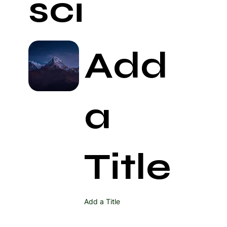
ści
Add
a
Title
Add a Title