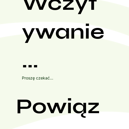
Wczyt
ywanie
...
Proszę czekać...
Powiąz