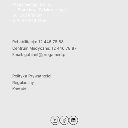
Progamed sp. z o. o.
ul. Stanisława Działowskiego 1
30-399 Kraków
NIP: 6762466355
Rehabilitacja: 12 446 78 88
Centrum Medyczne: 12 446 78 87
Email: gabinet@progamed.pl
Polityka Prywatności
Regulaminy
Kontakt