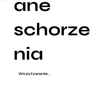
ane
schorze
nia
Wczytywanie...