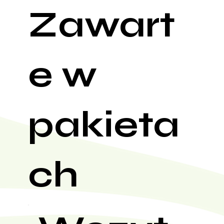
Zawart
e w
pakieta
ch