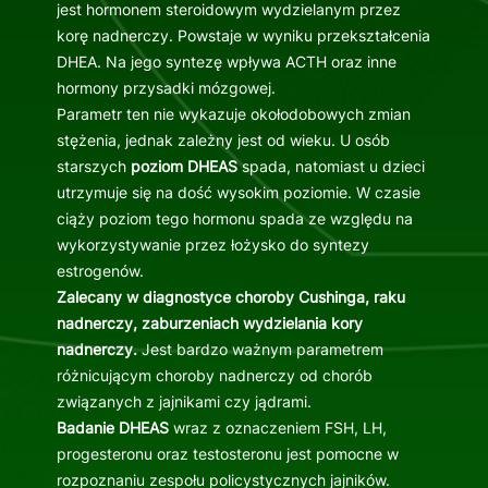
jest hormonem steroidowym wydzielanym przez
korę nadnerczy. Powstaje w wyniku przekształcenia
DHEA. Na jego syntezę wpływa ACTH oraz inne
hormony przysadki mózgowej.
Parametr ten nie wykazuje okołodobowych zmian
stężenia, jednak zależny jest od wieku. U osób
starszych
poziom DHEAS
spada, natomiast u dzieci
utrzymuje się na dość wysokim poziomie. W czasie
ciąży poziom tego hormonu spada ze względu na
wykorzystywanie przez łożysko do syntezy
estrogenów.
Zalecany w diagnostyce choroby Cushinga, raku
nadnerczy, zaburzeniach wydzielania kory
nadnerczy.
Jest bardzo ważnym parametrem
różnicującym choroby nadnerczy od chorób
związanych z jajnikami czy jądrami.
Badanie DHEAS
wraz z oznaczeniem FSH, LH,
progesteronu oraz testosteronu jest pomocne w
rozpoznaniu zespołu policystycznych jajników.