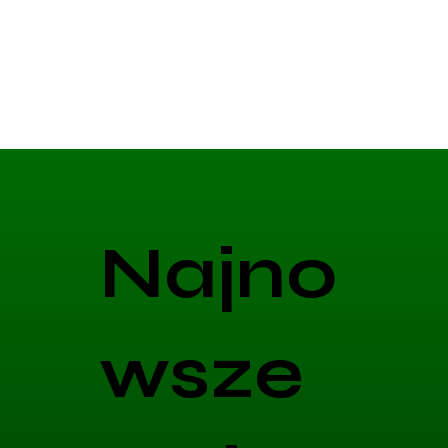
Najno
wsze