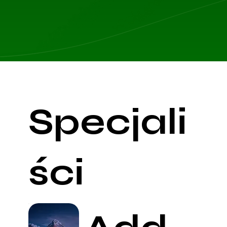
Specjali
ści