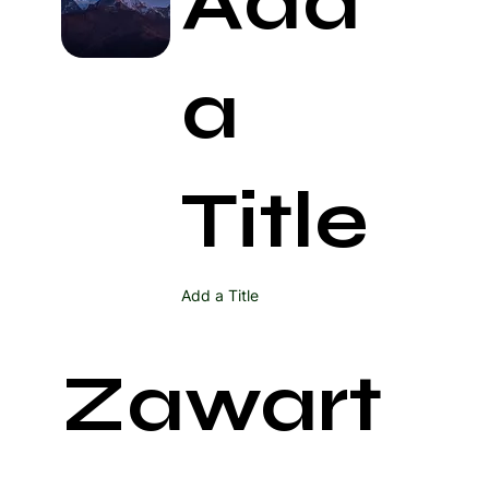
Add
a
Title
Add a Title
Zawart