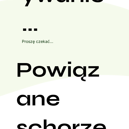
...
Proszę czekać...
Powiąz
ane
schorze