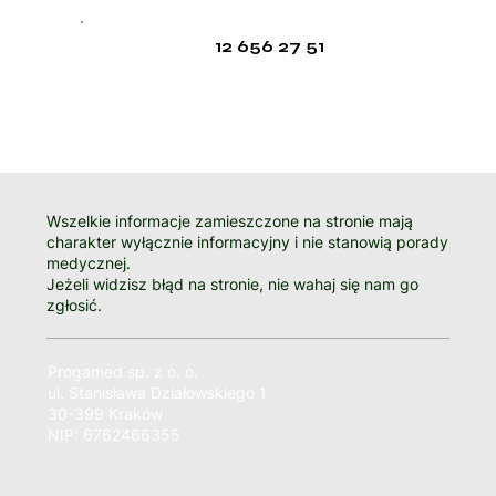
12 656 27 51
Wszelkie informacje zamieszczone na stronie mają
charakter wyłącznie informacyjny i nie stanowią porady
medycznej.
Jeżeli widzisz błąd na stronie, nie wahaj się nam go
zgłosić.
Progamed sp. z o. o.
ul. Stanisława Działowskiego 1
30-399 Kraków
NIP: 6762466355