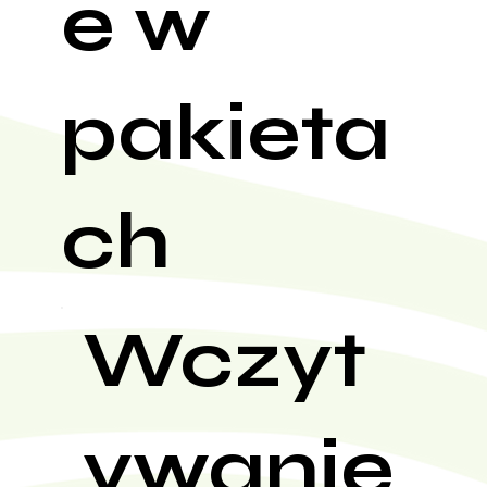
e w
pakieta
ch
Wczyt
ywanie