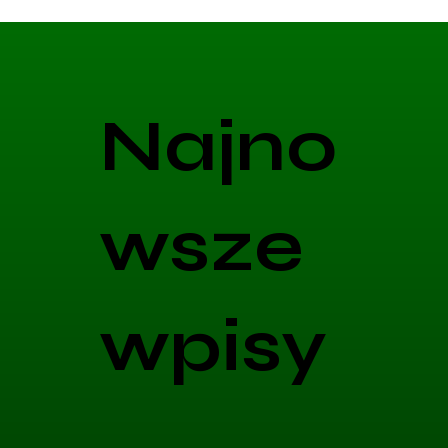
Najno
wsze
wpisy