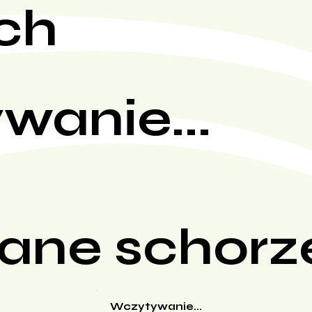
ch
wanie...
ane schorz
Wczytywanie...