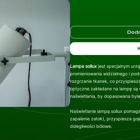
Doda
Lampa sollux
jest specjalnym urz
promieniowania widzialnego i po
rozgrzanie tkanek, co przyspiesza
optyczne zakładane na lampę są w
naświetlania, by dopasowana była
Naświetlanie lampą sollux pomaga 
zapalenie zatok), przyspiesza goj
dolegliwości bólowe.