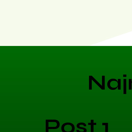
Naj
Post 1