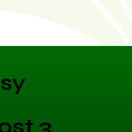
sy
ost 3