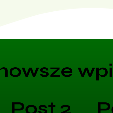
nowsze wpi
Post 2
P