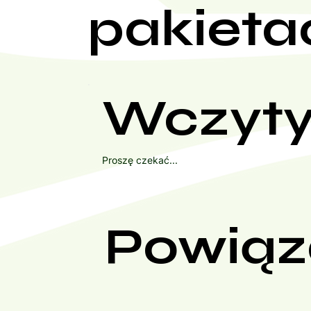
pakieta
Wczyty
Proszę czekać...
Powiąz