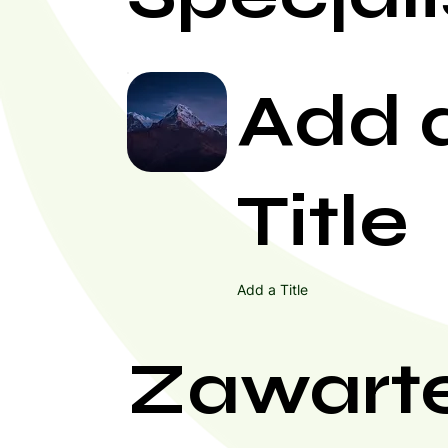
Add 
Title
Add a Title
Zawart