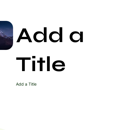
ollux do czasu ustąpienia objawów.
 padaczkę mogą być narażone na ryzyko
ollux, dlatego powinny unikać tej formy
Add a
Osoby z zaburzeniami krzepliwości krwi,
wawień, a także te przyjmujące leki
ikać terapii lampą Sollux.
oby z zaawansowaną cukrzycą mogą mieć
Start Now
 i nerwy, co zwiększa ryzyko powikłań przy
Title
.
by z nadwrażliwością na światło lub mające
terapii lampą Sollux, aby uniknąć
h.
 Terapia lampą Sollux nie powinna być
Add a Title
 które niedawno były operowane, ze
 tkanek i powikłań.
przed zabiegiem skonsultować się z