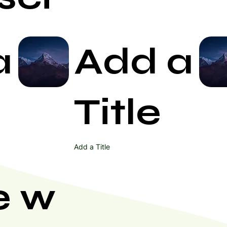
powinny unikać terapii lampą S
Epilepsja
: Osoby cierpiące na
napadu podczas terapii lampą S
terapii.
a
Add a
Zaburzenia krzepliwości krwi
: 
hemofilią lub skłonnością do kr
przeciwzakrzepowe, powinny un
Zaawansowana cukrzyca
: Os
Start Now
osłabione naczynia krwionośne
Title
stosowaniu terapii lampą Sollux
Nadwrażliwość na światło
: Oso
fotodermatozę powinny unikać 
niepożądanych reakcji skórnyc
Niedawno przebyte operacje
:
Add a Title
stosowana na obszarach ciała,
względu na ryzyko uszkodzenia
W przypadku wątpliwości należy 
e w
lekarzem lub fizjoterapeutą.