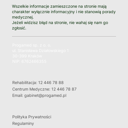
Wszelkie informacje zamieszczone na stronie mają
charakter wyłącznie informacyjny i nie stanowią porady
medycznej.
Jeżeli widzisz błąd na stronie, nie wahaj się nam go
zgłosić.
Progamed sp. z o. o.
ul. Stanisława Działowskiego 1
30-399 Kraków
NIP: 6762466355
Rehabilitacja: 12 446 78 88
Centrum Medyczne: 12 446 78 87
Email: gabinet@progamed.pl
Polityka Prywatności
Regulaminy