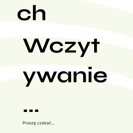
ch
Wczyt
ywanie
...
Proszę czekać...