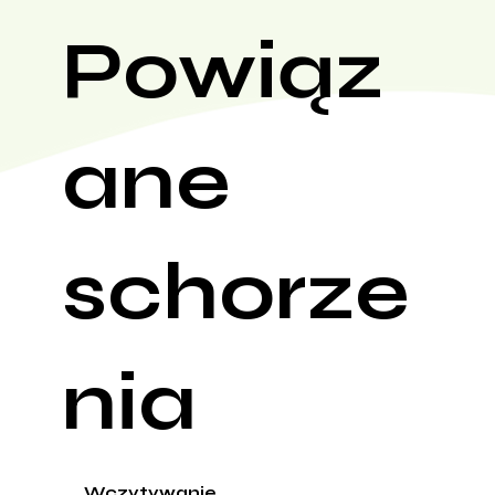
Powiąz
ane
schorze
nia
Wczytywanie...