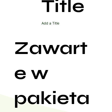
Title
Add a Title
Zawart
e w
pakieta