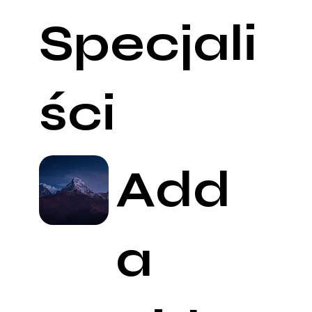
Specjali
ści
Add
a