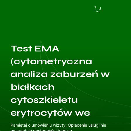
Test EMA
(cytometryczna
analiza zaburzeń w
białkach
cytoszkieletu
erytrocytów we
Pamiętaj o umówieniu wizyty. Opłacenie usługi nie
gwarantuje dostępności terminu.