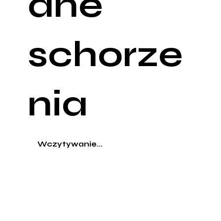
ane
schorze
nia
Wczytywanie...