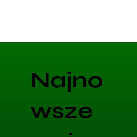
Najno
wsze