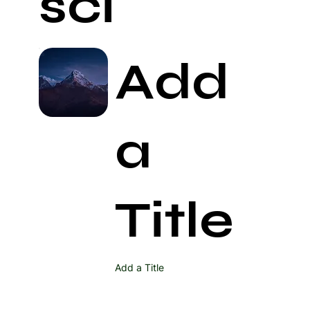
ści
Add
a
Title
Add a Title