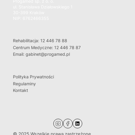
Progamed sp. z o. o.
ul. Stanisława Działowskiego 1
30-399 Kraków
NIP: 6762466355
Rehabilitacja: 12 446 78 88
Centrum Medyczne: 12 446 78 87
Email: gabinet@progamed.pl
Polityka Prywatności
Regulaminy
Kontakt
© 2025 Wszelkie prawa zastrzeżone