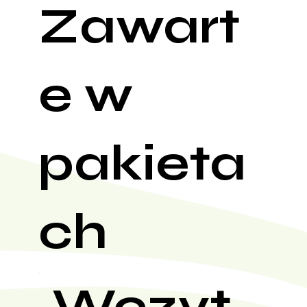
Zawart
e w
pakieta
ch
Wczyt