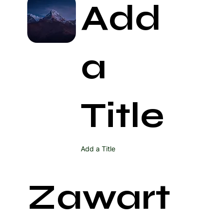
Add
a
Title
Add a Title
Zawart