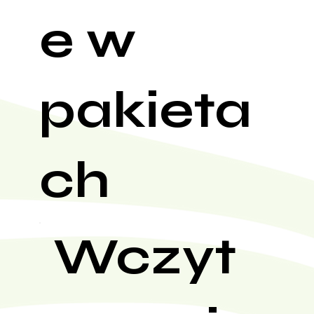
e w
pakieta
ch
Wczyt