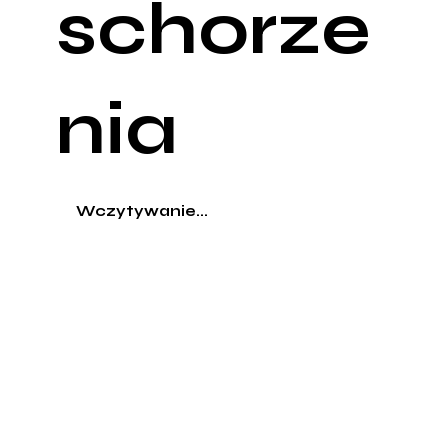
schorze
nia
Wczytywanie...