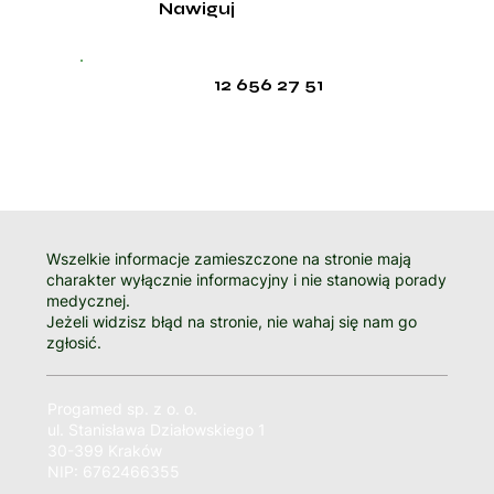
Nawiguj
12 656 27 51
Wszelkie informacje zamieszczone na stronie mają
charakter wyłącznie informacyjny i nie stanowią porady
medycznej.
Jeżeli widzisz błąd na stronie, nie wahaj się nam go
zgłosić.
Progamed sp. z o. o.
ul. Stanisława Działowskiego 1
30-399 Kraków
NIP: 6762466355