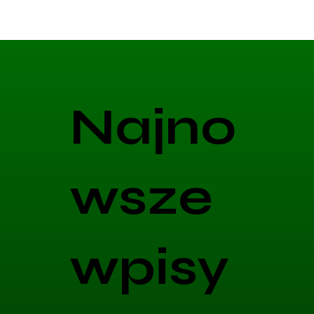
Najno
wsze
wpisy