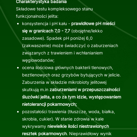
Charakterystyka badania
Składowe testu kompleksowego stanu
funkcjonalności jelita:
konsystencja i pH kału -
prawidłowe pH mieści
się w granicach 7,0 - 7,7
(obojętne/lekko
zasadowe). Spadek pH poniżej 6,0
(zakwaszenie) może świadczyć o zaburzeniach
związanych z trawieniem i wchłanianiem
węglowodanów;
ocena ilościowa głównych bakterii tlenowych,
beztlenowych oraz grzybów bytujących w jelicie.
Zaburzenia w składzie mikrobioty jelitowej
skutkują m.in
zaburzeniami w przepuszczalności
śluzówki jelita, a co za tym idzie, występowaniem
nietolerancji pokarmowych;
pozostałości trawienia (tłuszcze, woda, białka,
skrobia, cukier). W stanie zdrowia w kale
wykrywamy
niewielkie ilości niestrawionych
resztek pokarmowych
. Nieprawidłowy wynik