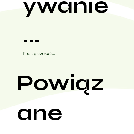
ywanie
...
Proszę czekać...
Powiąz
ane