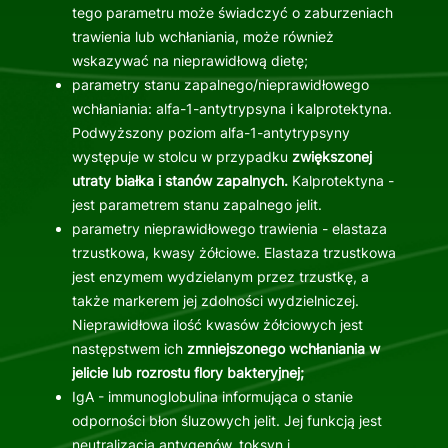
tego parametru może świadczyć o zaburzeniach
trawienia lub wchłaniania, może również
wskazywać na nieprawidłową dietę;
parametry stanu zapalnego/nieprawidłowego
wchłaniania: alfa-1-antytrypsyna i kalprotektyna.
Podwyższony poziom alfa-1-antytrypsyny
występuje w stolcu w przypadku
zwiększonej
utraty białka i stanów zapalnych.
Kalprotektyna -
jest parametrem stanu zapalnego jelit.
parametry nieprawidłowego trawienia - elastaza
trzustkowa, kwasy żółciowe. Elastaza trzustkowa
jest enzymem wydzielanym przez trzustkę, a
także markerem jej zdolności wydzielniczej.
Nieprawidłowa ilość kwasów żółciowych jest
następstwem ich
zmniejszonego wchłaniania w
jelicie lub rozrostu flory bakteryjnej;
IgA - immunoglobulina informująca o stanie
odporności błon śluzowych jelit. Jej funkcją jest
neutralizacja antygenów, toksyn i