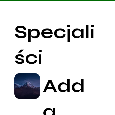
Specjali
ści
Add
a