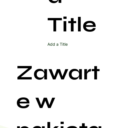
Title
Add a Title
Zawart
e w