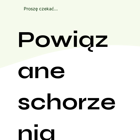
Proszę czekać...
Powiąz
ane
schorze
nia