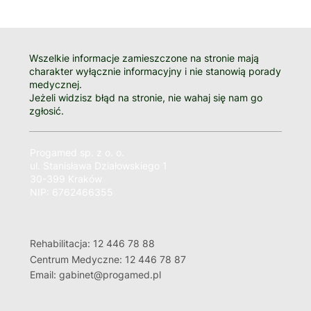
Wszelkie informacje zamieszczone na stronie mają
charakter wyłącznie informacyjny i nie stanowią porady
medycznej.
Jeżeli widzisz błąd na stronie, nie wahaj się nam go
zgłosić.
Progamed sp. z o. o.
ul. Stanisława Działowskiego 1
30-399 Kraków
NIP: 6762466355
Rehabilitacja: 12 446 78 88
Centrum Medyczne: 12 446 78 87
Email: gabinet@progamed.pl