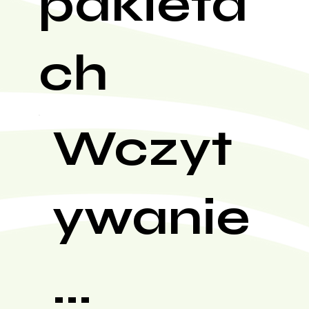
pakieta
ch
Wczyt
ywanie
...