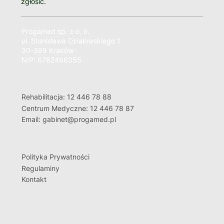
zgłosić.
Progamed sp. z o. o.
ul. Stanisława Działowskiego 1
30-399 Kraków
NIP: 6762466355
Rehabilitacja: 12 446 78 88
Centrum Medyczne: 12 446 78 87
Email: gabinet@progamed.pl
Polityka Prywatności
Regulaminy
Kontakt