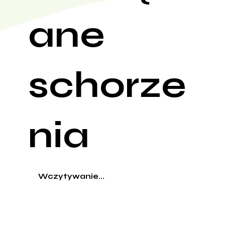
ane
schorze
nia
Wczytywanie...