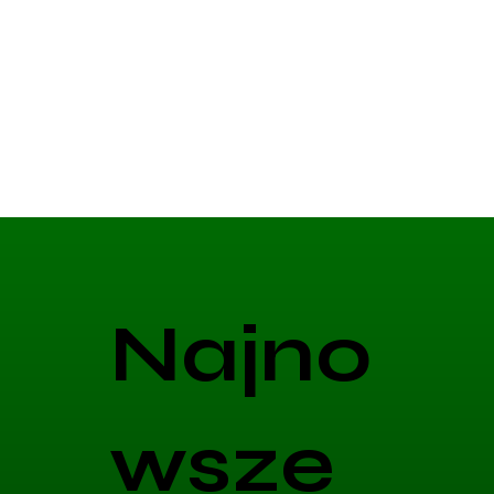
Najno
wsze