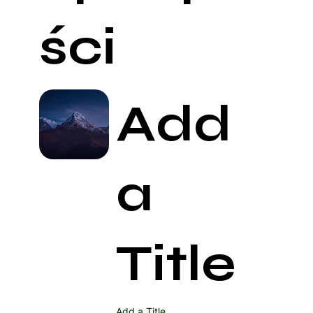
ści
Add
a
Title
Add a Title