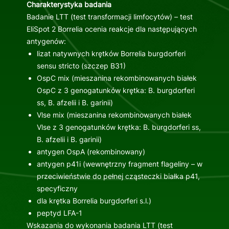
Charakterystyka badania
Badanie LTT (test transformacji limfocytów) – test
EliSpot 2 Borrelia ocenia reakcje dla następujących
antygenów:
lizat natywnych krętków Borrelia burgdorferi
sensu stricto (szczep B31)
OspC mix (mieszanina rekombinowanych białek
OspC z 3 genogatunków krętka: B. burgdorferi
ss, B. afzelii i B. garinii)
Vlse mix (mieszanina rekombinowanych białek
Vlse z 3 genogatunków krętka: B. burgdorferi ss,
B. afzelii i B. garinii)
antygen OspA (rekombinowany)
antygen p41i (wewnętrzny fragment flageliny – w
przeciwieństwie do pełnej cząsteczki białka p41,
specyficzny
dla krętka Borrelia burgdorferi s.l.)
peptyd LFA-1
Wskazania do wykonania badania LTT (test