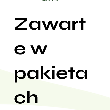
Zawart
e w
pakieta
ch