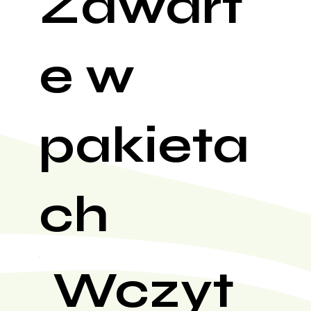
Zawart
e w
pakieta
ch
Wczyt