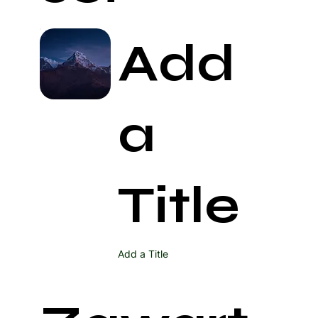
Add
a
Title
Add a Title