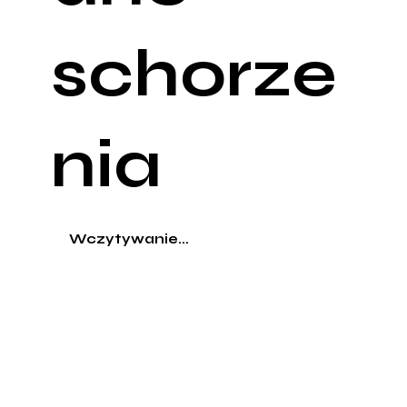
schorze
nia
Wczytywanie...