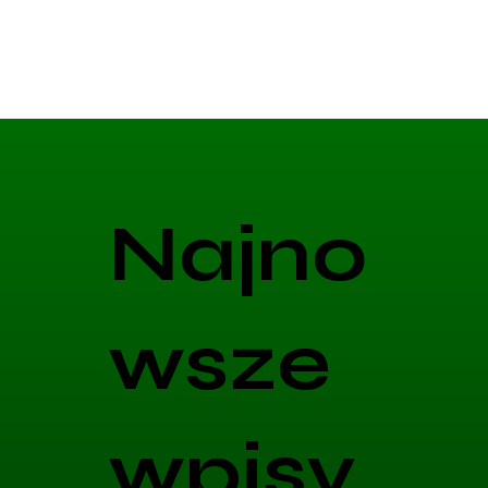
Najno
wsze
wpisy