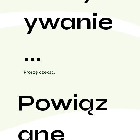
ywanie
...
Proszę czekać...
Powiąz
ane