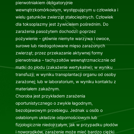
pierwotniakiem obligatoryjnie
wewnątrzkomórkowym, występującym u człowieka i
wielu gatunków zwierząt stałocieplnych. Człowiek
dla toksoplazmy jest żywicielem pośrednim. Do
zarażenia pasożytem dochodzi: poprzez
pożywienie – głównie niemyte warzywa i owoce,
surowe lub niedogotowane mięso zarażonych
zwierząt; przez przekazanie aktywnej formy
pierwotniaka – tachyzoitów wewnątrzmacicznie od
matki do płodu (zakażenie wertykalne); w wyniku
transfuzji; w wyniku transplantacji organu od osoby
zarażonej; lub w laboratorium, w wyniku kontaktu z
materiałem zakaźnym.
Choroba jest przykładem zarażenia
oportunistycznego o zwykle łagodnym,
bezobjawowym przebiegu. Jednak u osób o
osłabionym układzie odpornościowym lub
fizjologicznie niedojrzałym, jak w przypadku płodów
i noworodków, zarażenie może mieć bardzo ciężki