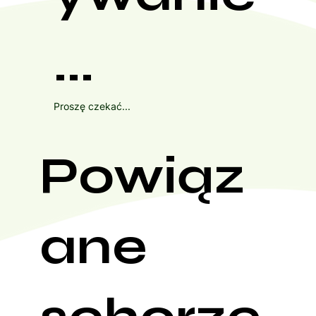
...
Proszę czekać...
Powiąz
ane