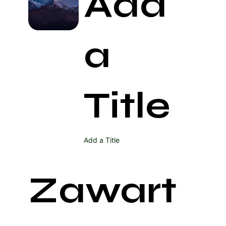
Add
a
Title
Add a Title
Zawart