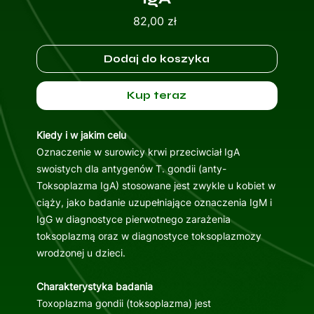
Cena
82,00 zł
Dodaj do koszyka
Kup teraz
Kiedy i w jakim celu
Oznaczenie w surowicy krwi przeciwciał IgA
swoistych dla antygenów T. gondii (anty-
Toksoplazma IgA) stosowane jest zwykle u kobiet w
ciąży, jako badanie uzupełniające oznaczenia IgM i
IgG w diagnostyce pierwotnego zarażenia
toksoplazmą oraz w diagnostyce toksoplazmozy
wrodzonej u dzieci.
Charakterystyka badania
Toxoplazma gondii (toksoplazma) jest