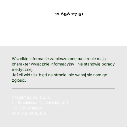
12 656 27 51
Wszelkie informacje zamieszczone na stronie mają
charakter wyłącznie informacyjny i nie stanowią porady
medycznej.
Jeżeli widzisz błąd na stronie, nie wahaj się nam go
zgłosić.
Progamed sp. z o. o.
ul. Stanisława Działowskiego 1
30-399 Kraków
NIP: 6762466355