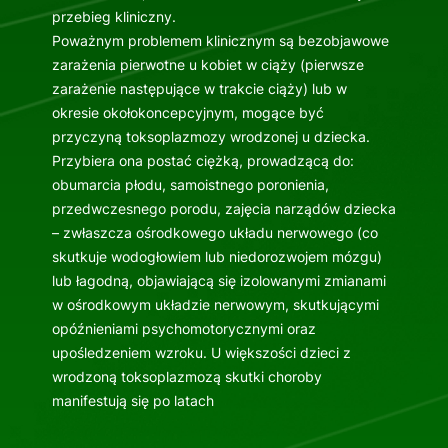
przebieg kliniczny.
Poważnym problemem klinicznym są bezobjawowe
zarażenia pierwotne u kobiet w ciąży (pierwsze
zarażenie następujące w trakcie ciąży) lub w
okresie okołokoncepcyjnym, mogące być
przyczyną toksoplazmozy wrodzonej u dziecka.
Przybiera ona postać ciężką, prowadzącą do:
obumarcia płodu, samoistnego poronienia,
przedwczesnego porodu, zajęcia narządów dziecka
– zwłaszcza ośrodkowego układu nerwowego (co
skutkuje wodogłowiem lub niedorozwojem mózgu)
lub łagodną, objawiającą się izolowanymi zmianami
w ośrodkowym układzie nerwowym, skutkującymi
opóźnieniami psychomotorycznymi oraz
upośledzeniem wzroku. U większości dzieci z
wrodzoną toksoplazmozą skutki choroby
manifestują się po latach