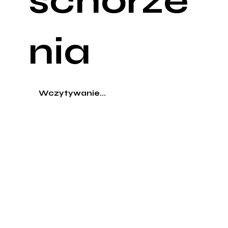
schorze
nia
Wczytywanie...