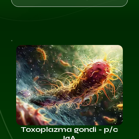
Toxoplazma gondi - p/c
IgA