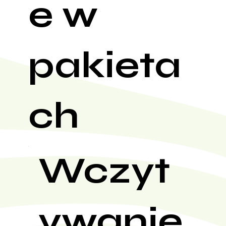
e w
pakieta
ch
Wczyt
ywanie