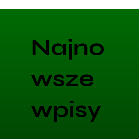
Najno
wsze
wpisy