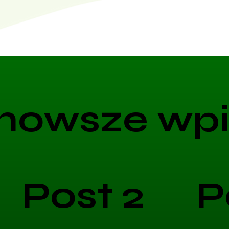
nowsze wpi
Post 2
P