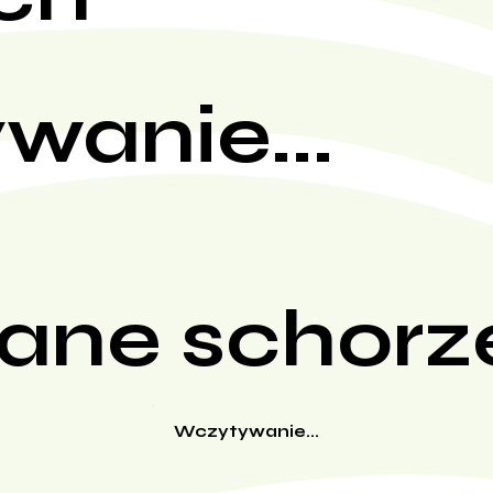
wanie...
ane schorz
Wczytywanie...