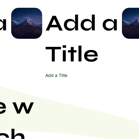
a
Add a
Start Now
Title
Add a Title
e w
ch