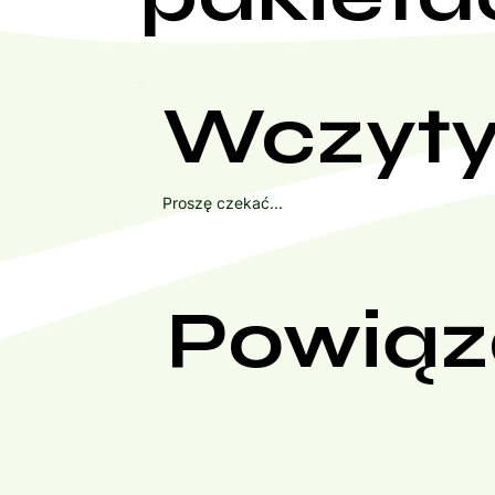
Wczyty
Proszę czekać...
Powiąz