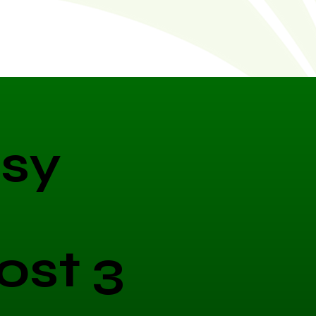
sy
ost 3