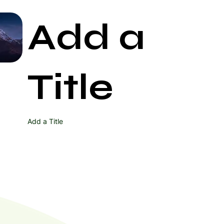
Add a
Start Now
Title
Add a Title