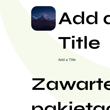
Add 
Title
Add a Title
Zawart
pakieta