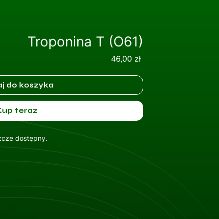
Troponina T (O61)
Cena
46,00 zł
j do koszyka
Kup teraz
szcze dostępny.