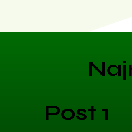
Naj
Post 1