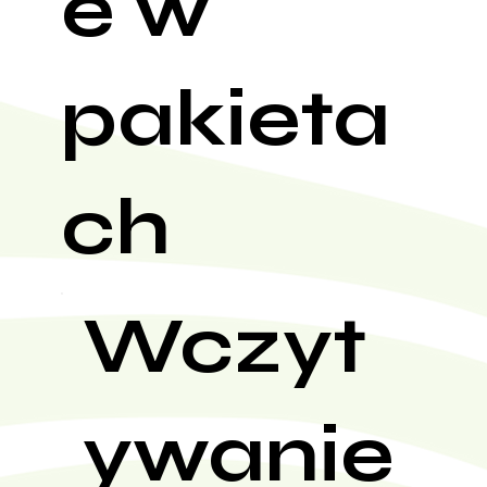
e w
pakieta
ch
Wczyt
ywanie