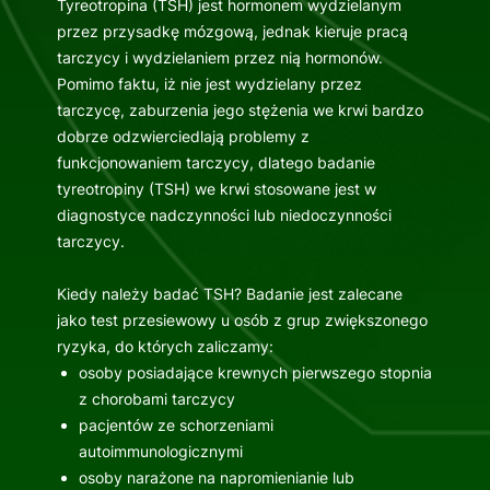
Tyreotropina (TSH) jest hormonem wydzielanym
przez przysadkę mózgową, jednak kieruje pracą
tarczycy i wydzielaniem przez nią hormonów.
Pomimo faktu, iż nie jest wydzielany przez
tarczycę, zaburzenia jego stężenia we krwi bardzo
dobrze odzwierciedlają problemy z
funkcjonowaniem tarczycy, dlatego badanie
tyreotropiny (TSH) we krwi stosowane jest w
diagnostyce nadczynności lub niedoczynności
tarczycy.
Kiedy należy badać TSH? Badanie jest zalecane
jako test przesiewowy u osób z grup zwiększonego
ryzyka, do których zaliczamy:
osoby posiadające krewnych pierwszego stopnia
z chorobami tarczycy
pacjentów ze schorzeniami
autoimmunologicznymi
osoby narażone na napromienianie lub