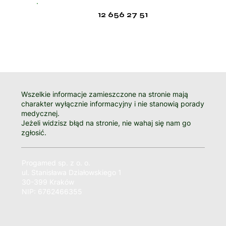
12 656 27 51
Wszelkie informacje zamieszczone na stronie mają
charakter wyłącznie informacyjny i nie stanowią porady
medycznej.
Jeżeli widzisz błąd na stronie, nie wahaj się nam go
zgłosić.
Progamed sp. z o. o.
ul. Stanisława Działowskiego 1
30-399 Kraków
NIP: 6762466355