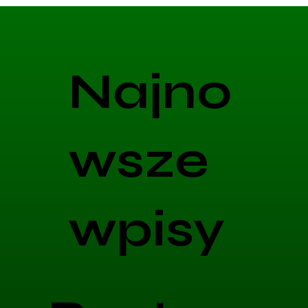
Najno
wsze
wpisy