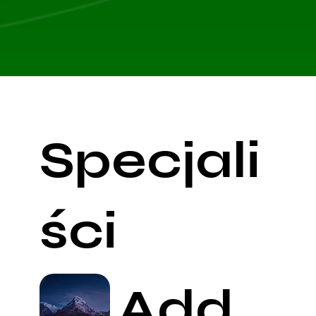
Specjali
ści
Add