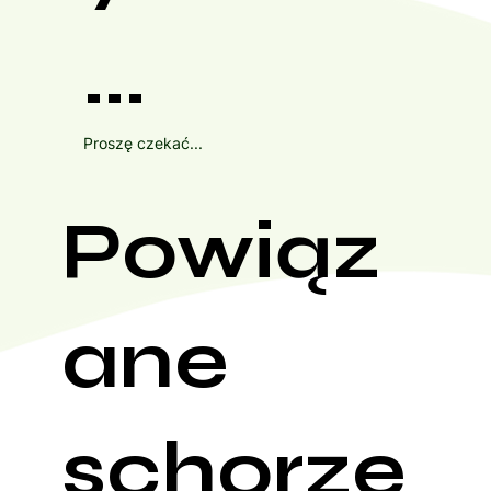
...
Proszę czekać...
Powiąz
ane
schorze