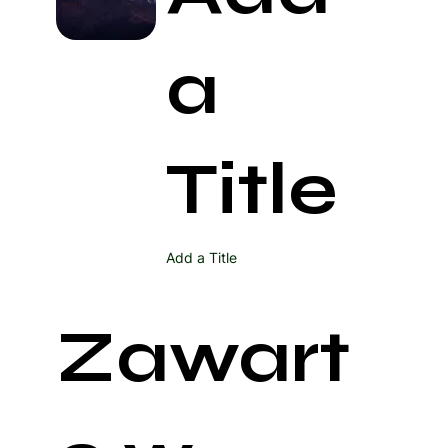
a
Title
Add a Title
Zawart