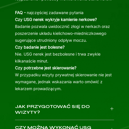
FAQ -
najczęściej zadawane pytania
Czy USG nerek wykryje kamienie nerkowe?
Badanie pozwala uwidocznić złogi w nerkach oraz
poszerzenie układu kielichowo-miedniczkowego
sugerujące utrudniony odpływ moczu.
Czy badanie jest bolesne?
Nie. USG nerek jest bezbolesne i trwa zwykle
kilkanaście minut.
Czy potrzebne jest skierowanie?
W przypadku wizyty prywatnej skierowanie nie jest
wymagane, jednak wskazania warto omówić z
lekarzem prowadzącym.
JAK PRZYGOTOWAĆ SIĘ DO
WIZYTY?
Weź ze sobą dowód osobisty.
CZY MOŻNA WYKONAĆ USG
Przygotuj dokumentację medyczną: wyniki