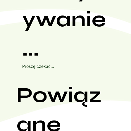
ywanie
...
Proszę czekać...
Powiąz
ane