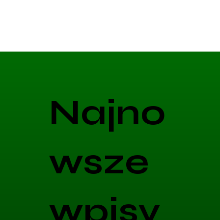
Najno
wsze
wpisy