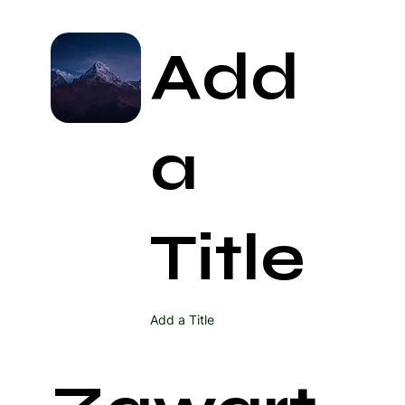
Add
a
Title
Add a Title