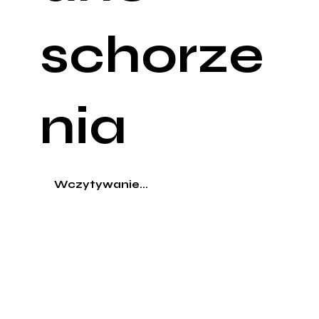
schorze
nia
Wczytywanie...