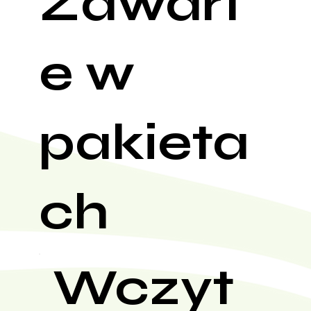
Zawart
e w
pakieta
ch
Wczyt