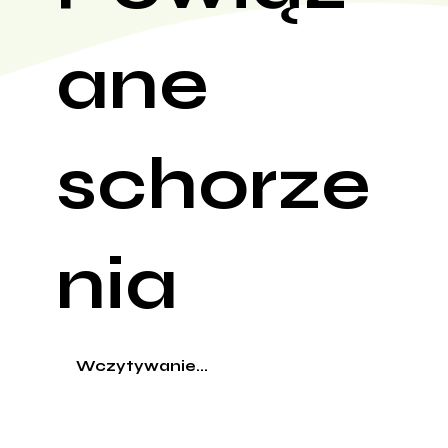
ane
schorze
nia
Wczytywanie...