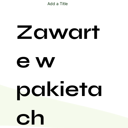
Add a Title
Zawart
e w
pakieta
ch