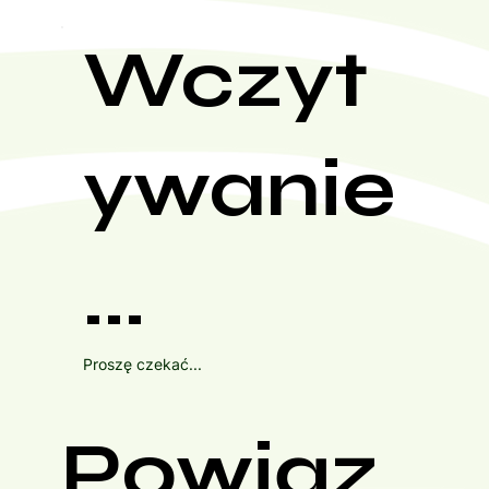
Wczyt
ywanie
...
Proszę czekać...
Powiąz