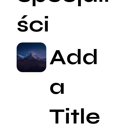
ści
Add
a
Title