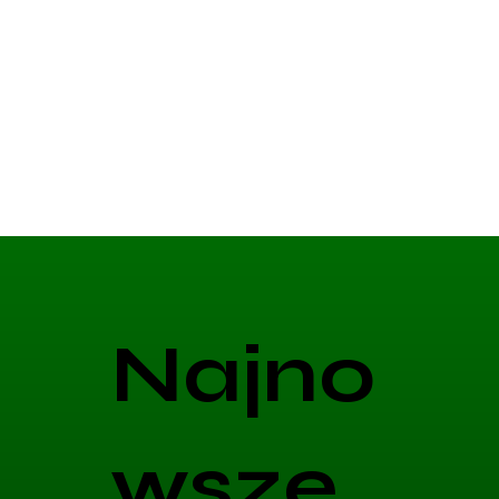
Najno
wsze