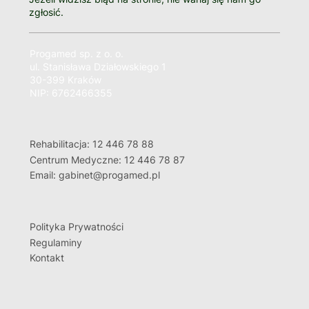
zgłosić.
Progamed sp. z o. o.
ul. Stanisława Działowskiego 1
30-399 Kraków
NIP: 6762466355
Rehabilitacja: 12 446 78 88
Centrum Medyczne: 12 446 78 87
Email: gabinet@progamed.pl
Polityka Prywatności
Regulaminy
Kontakt