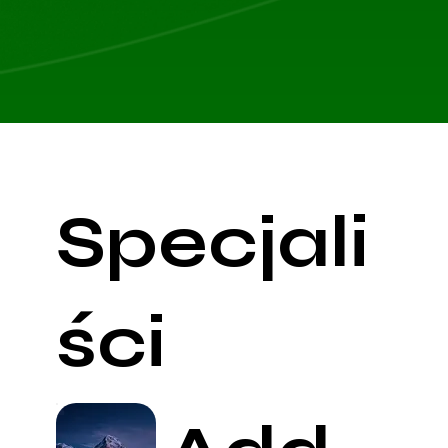
możesz przyjmować.
dziecka należy szukać specjalisty
radiologa
Na pierwszą wizytę przyjedź 10 minut wcześniej,
dziecięcego.
aby wypełnić wymaganą dokumentację.
Specjali
ści