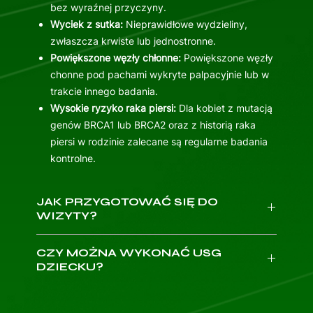
bez wyraźnej przyczyny.
Wyciek z sutka:
Nieprawidłowe wydzieliny,
zwłaszcza krwiste lub jednostronne.
Powiększone węzły chłonne:
Powiększone węzły
chonne pod pachami wykryte palpacyjnie lub w
trakcie innego badania.
Wysokie ryzyko raka piersi:
Dla kobiet z mutacją
genów BRCA1 lub BRCA2 oraz z historią raka
piersi w rodzinie zalecane są regularne badania
kontrolne.
JAK PRZYGOTOWAĆ SIĘ DO
WIZYTY?
Weź ze sobą dowód osobisty.
CZY MOŻNA WYKONAĆ USG
Przygotuj dokumentację medyczną: wyniki
DZIECKU?
badań, karty informacyjne z poprzednich wizyt,
listę przyjmowanych leków, historię chorób w
USG można wykonać dziecku po ukończeniu
12.
rodzinie oraz ewentualną listę leków, których nie
roku życia
. W celu umówienia wizyty dla młodszego