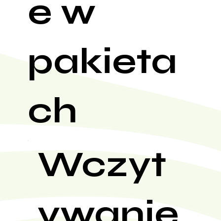
e w
pakieta
ch
Wczyt
ywanie