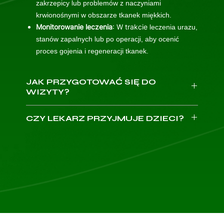
zakrzepicy lub problemów z naczyniami
krwionośnymi w obszarze tkanek miękkich.
Monitorowanie leczenia
: W trakcie
leczenia urazu,
stanów zapalnych lub po operacji, aby ocenić
proces gojenia i regeneracji tkanek.
JAK PRZYGOTOWAĆ SIĘ DO
WIZYTY?
Weź ze sobą dowód osobisty.
CZY LEKARZ PRZYJMUJE DZIECI?
Przygotuj dokumentację medyczną: wyniki
badań, karty informacyjne z poprzednich wizyt,
USG można wykonać dziecku po ukończeniu
12.
listę przyjmowanych leków, historię chorób w
roku życia
. W celu umówienia wizyty dla młodszego
rodzinie oraz ewentualną listę leków, których nie
dziecka należy szukać specjalisty
radiologa
możesz przyjmować.
dziecięcego
.
Na pierwszą wizytę przyjedź 10 minut wcześniej,
aby wypełnić wymaganą dokumentację.