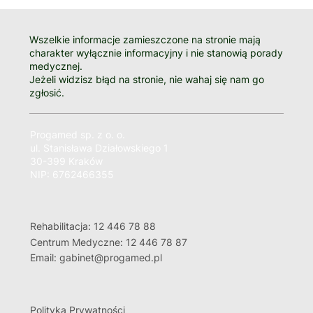
Wszelkie informacje zamieszczone na stronie mają
charakter wyłącznie informacyjny i nie stanowią porady
medycznej.
Jeżeli widzisz błąd na stronie, nie wahaj się nam go
zgłosić.
Progamed sp. z o. o.
ul. Stanisława Działowskiego 1
30-399 Kraków
NIP: 6762466355
Rehabilitacja: 12 446 78 88
Centrum Medyczne: 12 446 78 87
Email: gabinet@progamed.pl
Polityka Prywatności