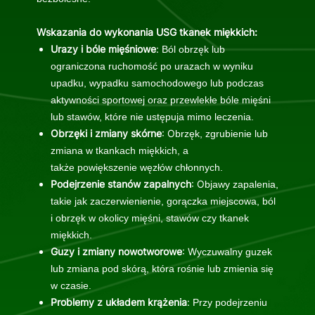
Wskazania do wykonania USG tkanek miękkich:
Urazy i bóle mięśniowe
:
Ból obrzęk lub
ograniczona ruchomość po urazach w wyniku
upadku, wypadku samochodowego lub podczas
aktywności sportowej oraz
przewlekłe bóle mięśni
lub stawów, które nie ustępuja mimo leczenia.
Obrzęki i zmiany skórne
: O
brzęk, zgrubienie lub
zmiana w tkankach miękkich, a
także
powiększenie węzłów chłonnych.
Podejrzenie stanów zapalnych
: O
bjawy zapalenia,
takie jak zaczerwienienie, gorączka miejscowa, ból
i obrzęk w okolicy mięśni, stawów czy tkanek
miękkich.
Guzy i zmiany nowotworowe
: W
yczuwalny guzek
lub zmiana pod skórą, która rośnie lub zmienia się
w czasie.
Problemy z układem krążenia
:
Przy podejrzeniu