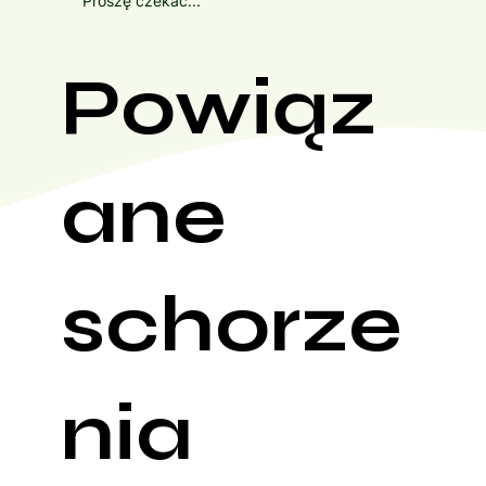
Proszę czekać...
Powiąz
ane
schorze
nia