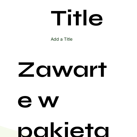
Title
Add a Title
Zawart
e w
pakieta