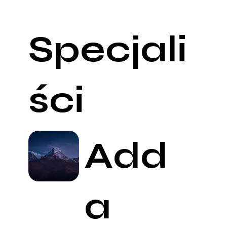
Specjali
ści
Add
a