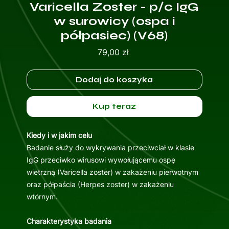
Varicella Zoster - p/c IgG
w surowicy (ospa i
półpasiec) (V68)
Cena
79,00 zł
Dodaj do koszyka
Kup teraz
Kiedy i w jakim celu
Badanie służy do wykrywania przeciwciał w klasie
IgG przeciwko wirusowi wywołującemu ospę
wietrzną (Varicella zoster) w zakażeniu pierwotnym
oraz półpaścia (Herpes zoster) w zakażeniu
wtórnym.
Charakterystyka badania