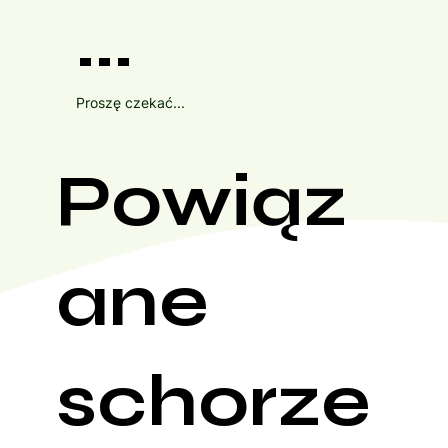
...
Proszę czekać...
Powiąz
ane
schorze