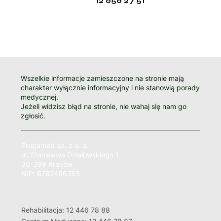
12 656 27 51
Wszelkie informacje zamieszczone na stronie mają
charakter wyłącznie informacyjny i nie stanowią porady
medycznej.
Jeżeli widzisz błąd na stronie, nie wahaj się nam go
zgłosić.
Progamed sp. z o. o.
ul. Stanisława Działowskiego 1
30-399 Kraków
NIP: 6762466355
Rehabilitacja: 12 446 78 88