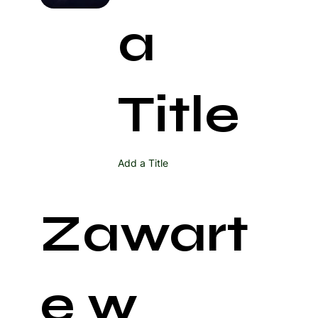
a
Title
Add a Title
Zawart
e w