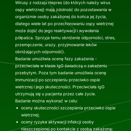
Wirusy z rodzaju Hepres (do których należy wirus
ospy wietrznej) mają zdolność do pozostawania w
organizmie osoby zakażonej do końca jej życia,
dlatego wiele lat po przechorowaniu ospy wietrznej
może dojść do jego reaktywacji i wywołania
półpaśca. Sprzyja temu obniżenie odporności, stres,
przemęczenie, urazy. przyjmowanie leków
obniżających odporność).
Badanie umożliwia ocenę fazy zakażenia -
przeciwciała w klasie IgG świadczą o zakażeniu
przebytym. Poza tym badanie umożliwia ocenę
immunizacji po szczepieniu przeciwko ospie
wietrznej i jego skuteczności. Przeciwciała IgG
utrzymują się u pacjenta przez całe życie.
Badanie można wykonać w celu:
oceny skuteczności szczepienia przeciwko ospie
wietrznej;
oceny ryzyka aktywacji infekcji osoby
nieszczepionej po kontakcie z osobą zakażoną;