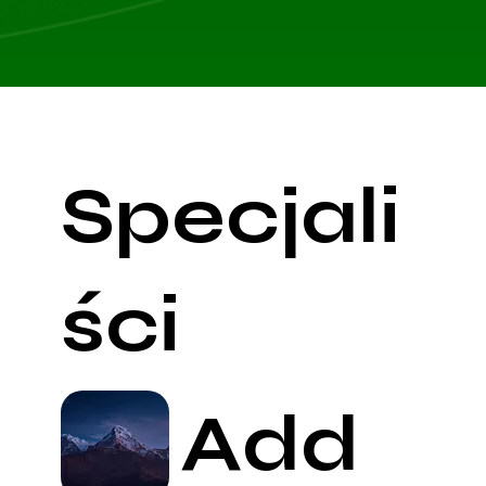
Specjali
ści
Add