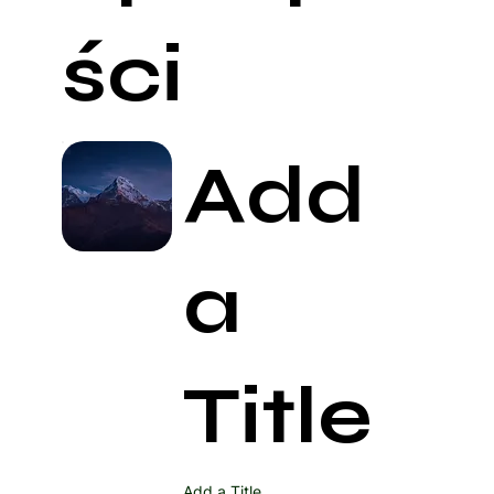
ści
Add
a
Title
Add a Title