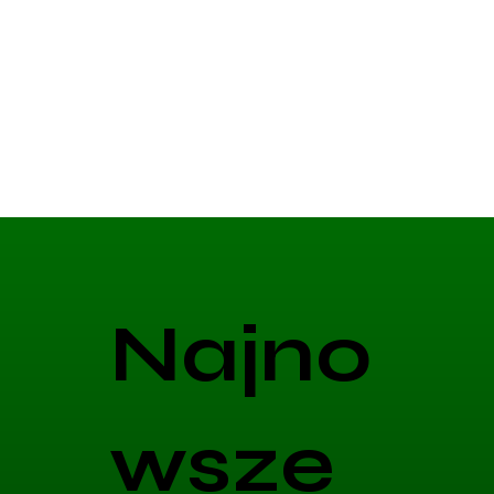
Najno
wsze