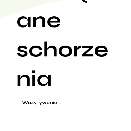
ane
schorze
nia
Wczytywanie...