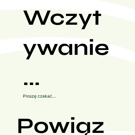
Wczyt
ywanie
...
Proszę czekać...
Powiąz