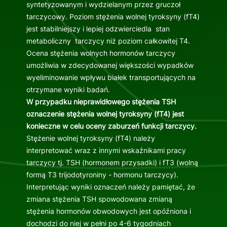
syntetyzowanym i wydzielanym przez gruczoł
tarczycowy. Poziom stężenia wolnej tyroksyny (fT4)
jest stabilniejszy i lepiej odzwierciedla stan
metaboliczny tarczycy niż poziom całkowitej T4.
Ocena stężenia wolnych hormonów tarczycy
umożliwia w zdecydowanej większości wypadków
wyeliminowanie wpływu białek transportujących na
otrzymane wyniki badań.
W przypadku nieprawidłowego stężenia TSH
oznaczenie stężenia wolnej tyroksyny (fT4) jest
konieczne w celu oceny zaburzeń funkcji tarczycy.
Stężenie wolnej tyroksyny (fT4) należy
interpretować wraz z innymi wskaźnikami pracy
tarczycy tj. TSH (hormonem przysadki) i fT3 (wolną
formą T3 trijodotyroniny - hormonu tarczycy).
Interpretując wyniki oznaczeń należy pamiętać, że
zmiana stężenia TSH spowodowana zmianą
stężenia hormonów obwodowych jest opóźniona i
dochodzi do niej w pełni po 4-6 tygodniach