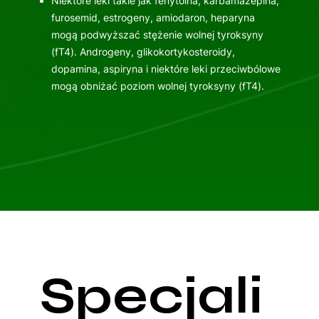
Niektóre leki takie jak fenytoina, karbamazepina,
furosemid, estrogeny, amiodaron, heparyna
mogą podwyższać stężenie wolnej tyroksyny
(fT4). Androgeny, glikokortykosteroidy,
dopamina, aspiryna i niektóre leki przeciwbólowe
mogą obniżać poziom wolnej tyroksyny (fT4).
Specjali