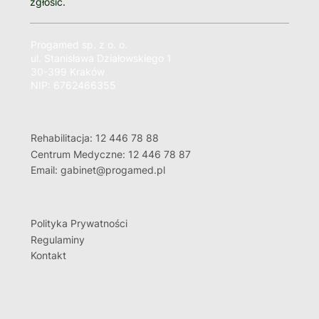
zgłosić.
Progamed sp. z o. o.
ul. Stanisława Działowskiego 1
30-399 Kraków
NIP: 6762466355
Rehabilitacja: 12 446 78 88
Centrum Medyczne: 12 446 78 87
Email: gabinet@progamed.pl
Polityka Prywatności
Regulaminy
Kontakt