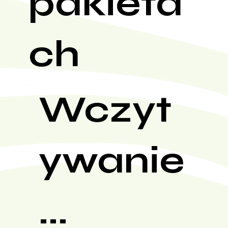
pakieta
ch
Wczyt
ywanie
...