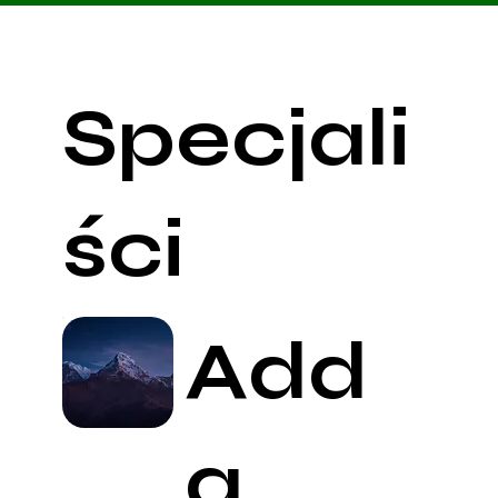
Specjali
ści
Add
a