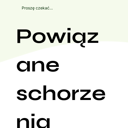
Proszę czekać...
Powiąz
ane
schorze
nia