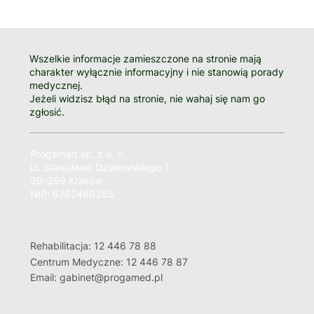
Wszelkie informacje zamieszczone na stronie mają
charakter wyłącznie informacyjny i nie stanowią porady
medycznej.
Jeżeli widzisz błąd na stronie, nie wahaj się nam go
zgłosić.
Progamed sp. z o. o.
ul. Stanisława Działowskiego 1
30-399 Kraków
NIP: 6762466355
Rehabilitacja: 12 446 78 88
Centrum Medyczne: 12 446 78 87
Email: gabinet@progamed.pl