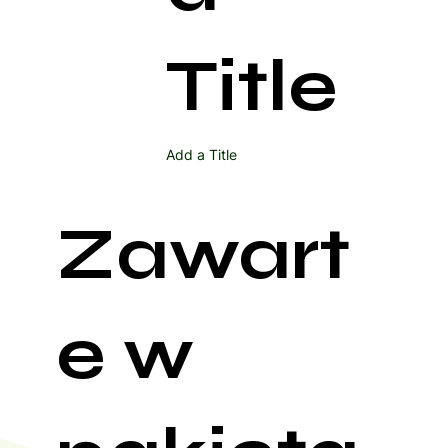
Title
Add a Title
Zawart
e w