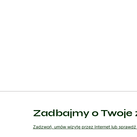
Jeżeli chirurgia nie jest możliwa lub w przypadku 
mineralokortykoidowego, takie jak spironolakton cz
W niektórych przypadkach stosuje się również inne 
modyfikację diety, która obejmuje ograniczenie s
Monitoring i regularne kontrole stanu zdrowia są
najlepsze możliwe wyniki.
Zadbajmy o Twoje 
Zadzwoń, umów wizytę przez Internet lub sprawd