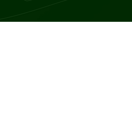
nizm, jest stanem charakteryzującym się nadmierną produkcją aldos
st hormonem, który odgrywa kluczową rolę w regulacji ciśnienia krw
m aldosteronizmu jest nadciśnienie tętnicze, które często jest tr
ne na leczenie, wymagać wielolekowej terapii lub charakteryzować
ch, głównie z hipokaliemii, czyli niskiego poziomu potasu we krwi. 