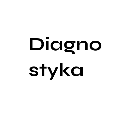
mięśni, skurcze, zmęczenie, a także zaburzenia ry
wytwarzanego moczu w odpowiedzi na wysokie stę
Ponadto, przewlekła hipokaliemia i nadciśnienie m
krwi zwiększa ryzyko chorób sercowo-naczyniowyc
Diagno
styka
Diagnostyka aldosteronizmu zaczyna się od identyfi
tym potasu i sodu. Niski poziom potasu w połącze
Podstawowe badania laboratoryjne w diagnostyce al
aldosterone-renin ratio) jest szczególnie ważny,