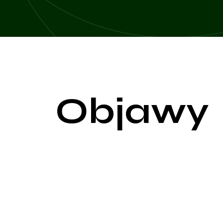
Objawy
Aldosteronizm, znany również jako hiperaldostero
różnorodnych objawów i komplikacji. Aldosteron je
organizmie.
Najbardziej typowym i często występującym objawe
leków hipotensyjnych. Nadciśnienie może być opor
Inne objawy mogą wynikać z zaburzeń elektrolitowy