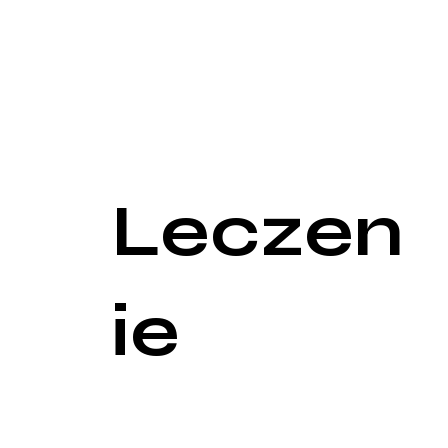
niskim poziomie reniny jest typowy dla tego stanu.
W celu potwierdzenia diagnozy i zlokalizowania źr
rezonansu magnetycznego (MRI). Badania te pozwa
zwiększoną produkcję aldosteronu.
Dodatkowo, wykonuje się test z obciążeniem solą 
aktywność aldosteronu.
Leczen
ie
Leczenie aldosteronizmu zależy od jego przyczyn
jest zazwyczaj chirurgiczne usunięcie guza. Opera