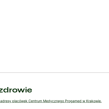
dwustronnego przerostu nadnerczy, stosuje się leczenie farmakologic
y eplerenon, które blokują działanie aldosteronu, pomagając kontrolo
leki hipotensyjne, szczególnie jeśli nadciśnienie jest trudne do op
pożycia soli, co może pomóc w zarządzaniu objawami i zapobieganiu
 niezbędne w przypadku pacjentów z aldosteronizmem, aby dostosować
zdrowie
ź adresy placówek Centrum Medycznego Progamed w Krakowie.