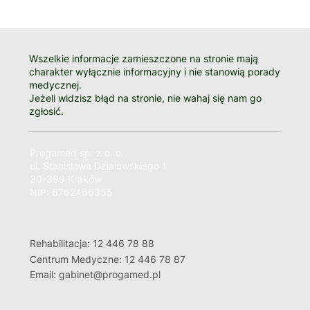
Wszelkie informacje zamieszczone na stronie mają
charakter wyłącznie informacyjny i nie stanowią porady
medycznej.
Jeżeli widzisz błąd na stronie, nie wahaj się nam go
zgłosić.
Progamed sp. z o. o.
ul. Stanisława Działowskiego 1
30-399 Kraków
NIP: 6762466355
Rehabilitacja: 12 446 78 88
Centrum Medyczne: 12 446 78 87
Email: gabinet@progamed.pl