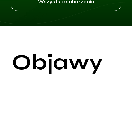
Wszystkie schorzenia
Objawy
Ból ścięgna, znany również jako tendinopatia lub tendinitis
(zapalenie ścięgna), jest powszechną dolegliwością, która mo
wynikać z nadmiernego obciążenia, urazu, starzenia się lub
procesów degeneracyjnych. Ścięgna są elastycznymi
strukturami łączącymi mięśnie z kośćmi, umożliwiającymi ruch 
przenoszenie sił mechanicznych. Uszkodzenie ścięgna może
znacznie wpływać na zdolność do wykonywania codziennych
czynności oraz aktywności sportowych.