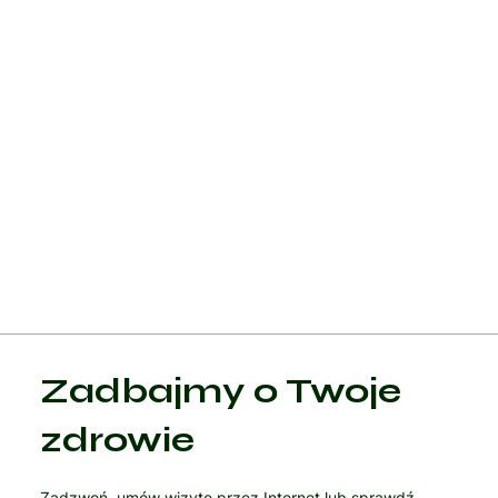
kurkuma czy suplementy diety zawierające glukozaminę i
chondroitynę, mogą wspomagać leczenie bólu ścięgna. Należ
jednak stosować je ostrożnie i skonsultować z lekarzem.
Leczenie bólu ścięgna powinno być dostosowane do
indywidualnych potrzeb pacjenta i oparte na dokładnej
diagnozie przyczyny bólu. Regularne konsultacje z lekarzem,
fizjoterapeutą oraz innymi specjalistami są kluczowe w
monitorowaniu postępów leczenia i wprowadzaniu
ewentualnych zmian w terapii.
Zadbajmy o Twoje
zdrowie
Zadzwoń, umów wizytę przez Internet lub sprawdź