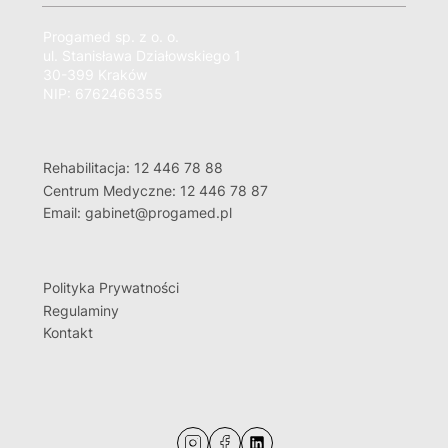
Progamed sp. z o. o.
ul. Stanisława Działowskiego 1
30-399 Kraków
NIP: 6762466355
Rehabilitacja: 12 446 78 88
Centrum Medyczne: 12 446 78 87
Email: gabinet@progamed.pl
Polityka Prywatności
Regulaminy
Kontakt