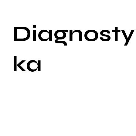
Fizyczne symptomy: Takie jak bóle głowy, bóle mięśni, bóle
żołądka, które nie mają wyraźnej przyczyny medycznej.
Diagnosty
ka
Diagnostyka bólu emocjonalnego opiera się głównie na
wywiadzie klinicznym, który pozwala zrozumieć doświadczeni
emocje i zachowania pacjenta. Proces diagnostyczny może b
skomplikowany, ponieważ ból emocjonalny często współistnie
z innymi zaburzeniami psychicznymi lub jest ich skutkiem.
Kluczowe kroki w diagnostyce obejmują: