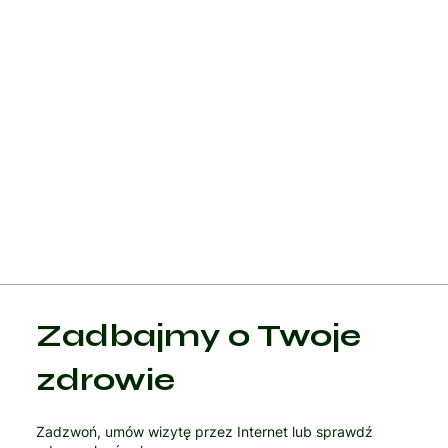
się leczenie farmakologiczne lub chirurgiczne w zależności od
wielkości guza i wpływu na funkcję przysadki.
Dzięki postępom w diagnostyce i leczeniu, brak miesiączki
można skutecznie leczyć, a przy odpowiedniej interwencji
możliwe jest przywrócenie regularnego cyklu menstruacyjneg
poprawa zdrowia reprodukcyjnego oraz zapobieganie
powikłaniom wynikającym z długotrwałej amenorrhei, takim ja
osteoporoza czy niepłodność.
Zadbajmy o Twoje
zdrowie
Zadzwoń, umów wizytę przez Internet lub sprawdź