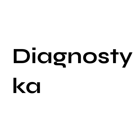
masy ciała, osłabieniem mięśni, zmęczeniem, brakiem energii,
także zaburzeniami rytmu serca. Intensywny wysiłek fizyczny
szczególnie w sportach wymagających niskiej masy ciała,
również może prowadzić do braku miesiączki i towarzyszące
osłabienia, zwiększonego ryzyka urazów oraz zmniejszonej
gęstości kości.
Diagnosty
ka
Diagnostyka amenorrhei obejmuje wywiad lekarski, badanie
fizykalne oraz szereg badań laboratoryjnych i obrazowych w
celu ustalenia przyczyny braku miesiączki. Podczas wywiadu
lekarz pyta pacjentkę o historię menstruacyjną, obecność