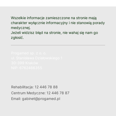
Wszelkie informacje zamieszczone na stronie mają
charakter wyłącznie informacyjny i nie stanowią porady
medycznej.
Jeżeli widzisz błąd na stronie, nie wahaj się nam go
zgłosić.
Progamed sp. z o. o.
ul. Stanisława Działowskiego 1
30-399 Kraków
NIP: 6762466355
Rehabilitacja: 12 446 78 88
Centrum Medyczne: 12 446 78 87
Email: gabinet@progamed.pl