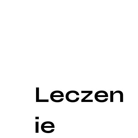
diagnozę. W przypadkach, gdy brodawki wirusowe 
dodatkowych narzędzi diagnostycznych, takich ja
Dermatoskopia pozwala na dokładne oglądanie zmi
charakterystycznych cech dla brodawek wirusowych
podejrzenie, że zmiana może być nowotworowa lub 
Biopsja pozwala na dokładne zbadanie struktury k
wirusowe rzadko przekształcają się w nowotwory.
Warto również zwrócić uwagę, że niektóre rodzaje 
badania w kierunku HPV i innych infekcji przenos
ocenić pełny zakres problemu zdrowotnego.
Leczen
ie