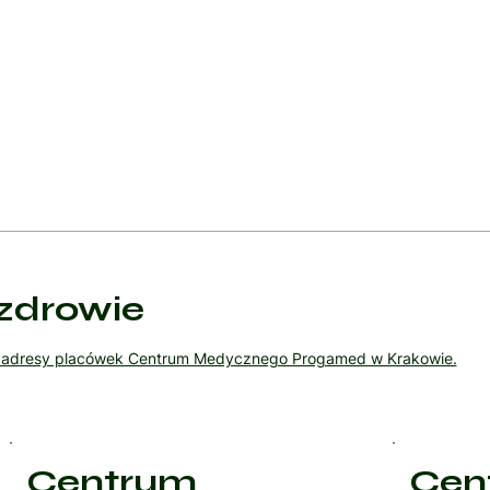
 dobierane indywidualnie w zależności od potrzeb pacjenta oraz sp
ające, dlatego istotne jest dbanie o higienę oraz unikanie kontakt
ku niepewności co do rodzaju zmiany skórnej lub braku skutecznoś
powiednie metody terapeutyczne.
zdrowie
ź adresy placówek Centrum Medycznego Progamed w Krakowie.
Centrum
Cen