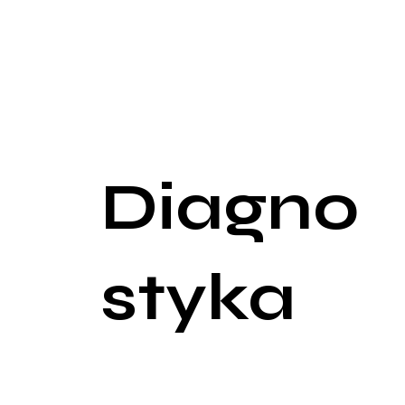
być różowy, beżowy lub brązowy. Brodawki te poja
podeszwowymi (verrucae plantares), które charakt
dyskomfort, zwłaszcza podczas chodzenia, poniewa
Rzadziej występującymi brodawkami są brodawki na
w okolicach odbytu. W większości przypadków bro
być bardziej dokuczliwe w przypadku brodawek na 
się poprzez bezpośredni kontakt skórny lub kontak
Diagno
styka
Diagnostyka brodawek wirusowych opiera się głów
charakterystycznych cech, takich jak chropowata 