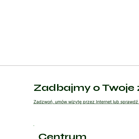
Leczenie brodawek wirusowych jest zróżnicowane i
brodawki wirusowe, choć łagodne, mogą być nawrac
ryzyko ponownego wystąpienia infekcji. W przypad
zasięgnąć porady dermatologa, który dobierze od
Zadbajmy o Twoje 
Zadzwoń, umów wizytę przez Internet lub sprawd
Centrum