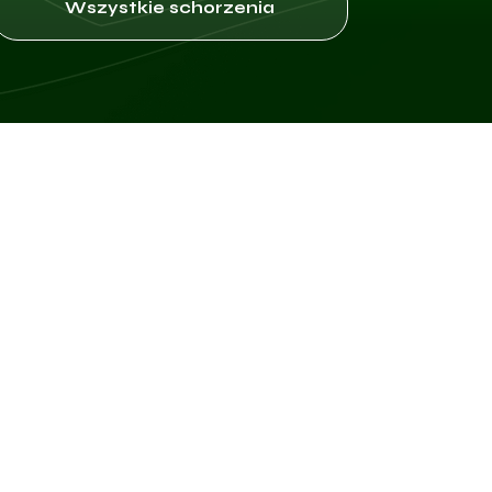
Wszystkie schorzenia
 objawy zależne od ich lokalizacji oraz typu wirusa HPV, który jes
ulgares), które mają postać małych, twardych grudek o chropowate
aczyń krwionośnych, co stanowi jedną z charakterystycznych cech
ować także na innych częściach ciała, takich jak kolana czy twarz.
ae), które są mniejsze, gładkie i mają płaską powierzchnię. Często 