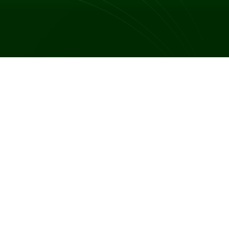
t odpowiedzialny za zakażenie. Najczęściej
j powierzchni, często pokrytych drobnymi czarnymi
 brodawek wirusowych. Brodawki zwykłe pojawiają
występują w większych grupach, a ich kolor może