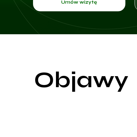
Umów wizytę
Objawy
Brodawki wirusowe mogą przybierać różne postacie i
spotykanym typem są brodawki zwykłe (verrucae v
kropkami. Kropki te są wynikiem zakrzepniętych n
się głównie na dłoniach i palcach, ale mogą występ
Kolejnym typem są brodawki płaskie (verrucae plan