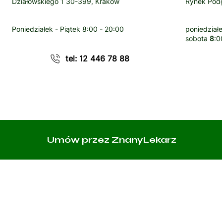
Działowskiego 1 30-399, Kraków
Rynek Podg
Poniedziałek - Piątek
8:00 - 20:00
poniedziałe
sobota
8
:0
tel: 12 446 78 88
Umów przez ZnanyLekarz