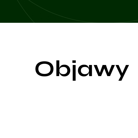
Objawy
Chłoniak, nowotwór pochodzący z komórek układu l
Hodgkina) oraz lokalizacji i stopnia zaawansowania
Objawy ogólne:
Gorączka: Wysoka, przewlekła gorączka, która nie j
Nocne poty: Intensywne poty nocne, które mogą pr
Utrata masy ciała: Niezamierzone, znaczące spadki