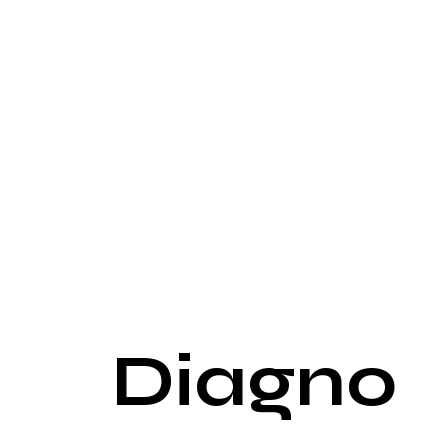
Zmęczenie: Utrzymujące się uczucie zmęczenia i b
Objawy lokalne:
Powiększenie węzłów chłonnych: Bezbolesne powięk
Ból: W niektórych przypadkach, powiększone węzł
Objawy związane z uciskiem: Powiększone węzły chł
obrzęki lub uczucie drętwienia.
Objawy zaawansowane:
Duszności: W przypadku zajęcia przez proces cho
Kaszel: Stały, nieproduktywny kaszel.
Zaburzenia żołądkowo-jelitowe: Nudności, biegun
Objawy neurologiczne: Gdy chłoniak rozprzestrze
koordynacją.
Diagno