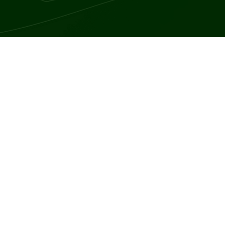
imfatycznego, manifestuje się w różnorodny sposób, w zależności o
 choroby.
est wywołana infekcją i często pojawia się wieczorami.
owadzić do konieczności zmiany pościeli.
 masy ciała bez zmian w diecie czy poziomie aktywności fizycznej.