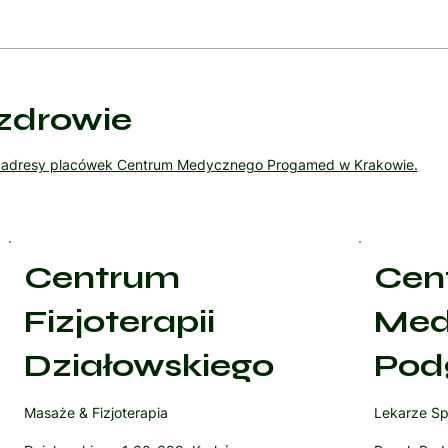
zdrowie
ź adresy placówek Centrum Medycznego Progamed w Krakowie.
Centrum
Cen
Fizjoterapii
Med
Działowskiego
Pod
Masaże & Fizjoterapia
Lekarze Sp