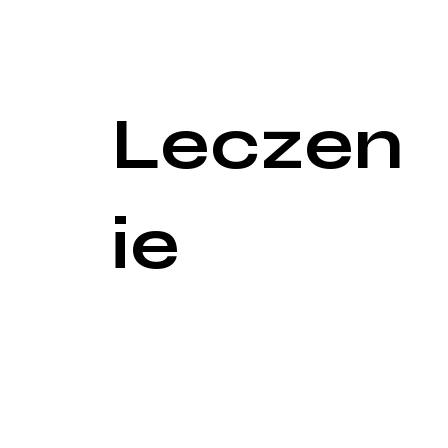
Rezonans magnetyczny (MRI): Używany w określon
Pozytonowa tomografia emisyjna (PET): Często sto
nowotworowych w całym ciele.
Leczen
ie
Leczenie chłoniaka jest różnorodne i zależy od ty
Chemioterapia:
Standardowa terapia: Najczęściej stosowana forma