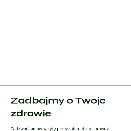
jak kurkuma, imbir czy kolagen, mogą wspierać zdrowie
stawów i zmniejszać objawy bólu.
Leczenie chondromalacji powinno być dostosowane do
indywidualnych potrzeb pacjenta i oparte na dokładnej
diagnozie przyczyny bólu. Regularne konsultacje z ortopedą,
fizjoterapeutą oraz innymi specjalistami są kluczowe w
monitorowaniu postępów leczenia i wprowadzaniu
ewentualnych zmian w terapii.
Zadbajmy o Twoje
zdrowie
Zadzwoń, umów wizytę przez Internet lub sprawdź