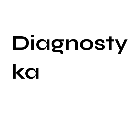
osłabienia mięśni czworogłowych uda, co z kolei może
pogorszyć stabilność kolana i nasilić objawy.
Sztywność: Pacjenci mogą odczuwać sztywność w kolanie,
szczególnie po dłuższym okresie bezruchu.
Diagnosty
ka
Diagnostyka chondromalacji rzepki jest kluczowa dla
odpowiedniego zarządzania i leczenia tego schorzenia. Proce
diagnostyczny obejmuje szczegółowy wywiad lekarski, badan
fizykalne oraz różnorodne testy obrazowe i laboratoryjne.
Wywiad lekarski: