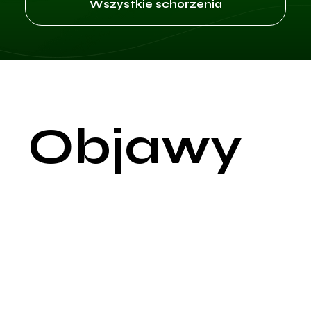
Wszystkie schorzenia
Objawy
Chondromalacja, znana również jako chondromalacja rzepki,
jest stanem, w którym dochodzi do zmiękczenia i degeneracji
chrząstki stawowej pod rzepką. Ta dolegliwość jest częstą
przyczyną bólu przedniej części kolana, szczególnie u
młodych, aktywnych osób, ale może występować w różnych
grupach wiekowych. Chondromalacja może być wynikiem
urazu, przeciążenia, niewłaściwego ustawienia rzepki lub
degeneracyjnych zmian związanych z wiekiem.