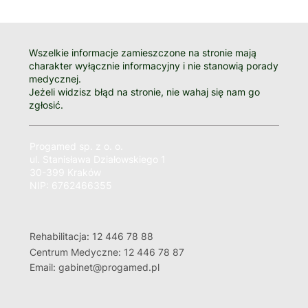
Wszelkie informacje zamieszczone na stronie mają
charakter wyłącznie informacyjny i nie stanowią porady
medycznej.
Jeżeli widzisz błąd na stronie, nie wahaj się nam go
zgłosić.
Progamed sp. z o. o.
ul. Stanisława Działowskiego 1
30-399 Kraków
NIP: 6762466355
Rehabilitacja: 12 446 78 88
Centrum Medyczne: 12 446 78 87
Email: gabinet@progamed.pl