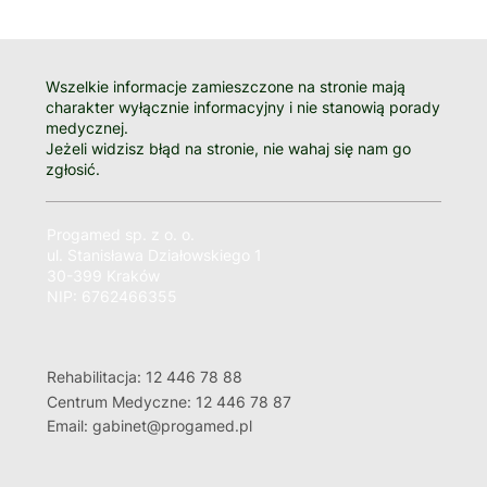
Wszelkie informacje zamieszczone na stronie mają
charakter wyłącznie informacyjny i nie stanowią porady
medycznej.
Jeżeli widzisz błąd na stronie, nie wahaj się nam go
zgłosić.
Progamed sp. z o. o.
ul. Stanisława Działowskiego 1
30-399 Kraków
NIP: 6762466355
Rehabilitacja: 12 446 78 88
Centrum Medyczne: 12 446 78 87
Email: gabinet@progamed.pl