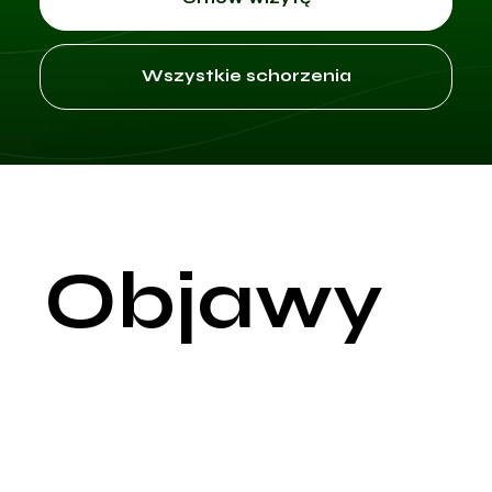
Wszystkie schorzenia
Objawy
Choroba Huntingtona jest postępującą, dziedziczną chorobą
neurodegeneracyjną, której główną cechą jest uszkodzenie
neuronów w mózgu. Choroba jest wynikiem mutacji w genie
HTT, który koduje białko huntingtynę. Objawy mogą się różni
w zależności od osoby, ale zazwyczaj obejmują zaburzenia