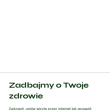
Leczenie choroby Huntingtona wymaga kompleksowego
podejścia, które obejmuje zarówno interwencje
farmakologiczne, jak i niefarmakologiczne. Kluczowe jest
zapewnienie wsparcia emocjonalnego i społecznego pacjent
oraz ich rodzinom, aby poprawić jakość życia i radzenie sobie
postępem choroby. Regularne monitorowanie stanu pacjenta
oraz dostosowywanie strategii leczenia są niezbędne dla
skutecznego zarządzania chorobą.
Zadbajmy o Twoje
zdrowie
Zadzwoń, umów wizytę przez Internet lub sprawdź