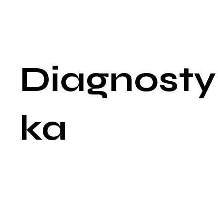
Apatia: Brak zainteresowania i motywacji do wykonywania
codziennych czynności.
Zaburzenia snu: Bezsenność lub nadmierna senność, często
wynikające z zaburzeń rytmu dobowego.
Diagnosty
ka
Diagnostyka choroby Huntingtona obejmuje szczegółowy
wywiad lekarski, badanie fizykalne, badania genetyczne oraz
testy neuropsychologiczne. Wczesne rozpoznanie jest
kluczowe dla zarządzania objawami i planowania opieki.