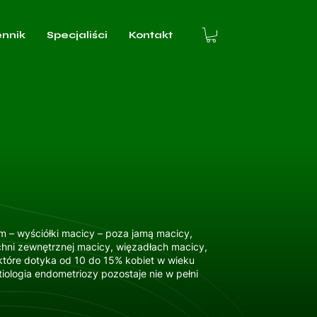
ennik
Specjaliści
Kontakt
m – wyściółki macicy – poza jamą macicy,
chni zewnętrznej macicy, więzadłach macicy,
 które dotyka od 10 do 15% kobiet w wieku
ologia endometriozy pozostaje nie w pełni