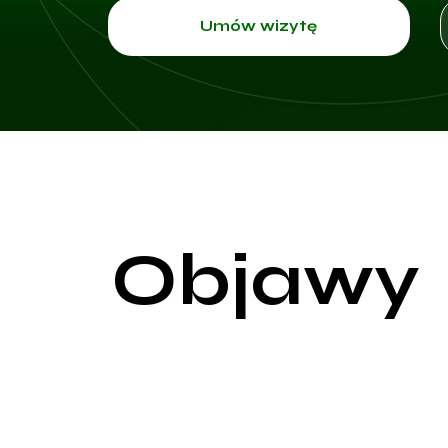
Umów wizytę
Objawy
Objawy endometriozy są zróżnicowane i mogą mieć
bolesne miesiączki (dysmenorrhea), przewlekły bó
(dyschezja). Ból menstruacyjny jest zwykle bardzie
przez cały jej czas oraz ustępować dopiero kilka 
pleców oraz nóg.