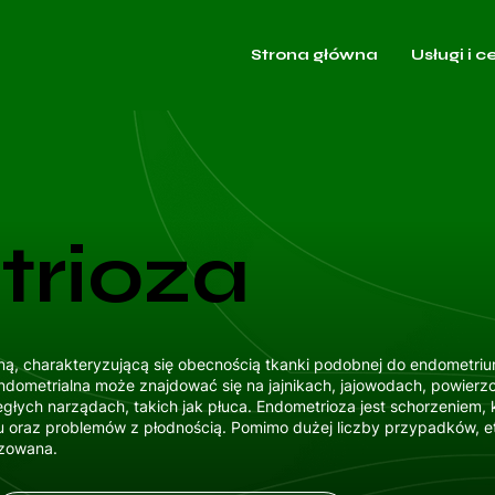
Strona główna
Usługi i c
rioza
ną, charakteryzującą się obecnością tkanki podobnej do endometriu
endometrialna może znajdować się na jajnikach, jajowodach, powierz
egłych narządach, takich jak płuca. Endometrioza jest schorzeniem,
oraz problemów z płodnością. Pomimo dużej liczby przypadków, eti
ozowana.