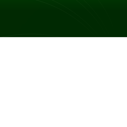
 ból, który może przyjmować różne formy, w tym
 podczas oddawania moczu lub wypróżniania się
 pojawiać się na kilka dni przed miesiączką, trwać
stały lub epizodyczny i może promieniować do