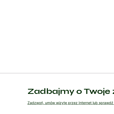
w przypadku zaawansowanych stadiów endometriozy
Wsparcie psychologiczne oraz terapie behawioral
endometriozy. Terapia poznawczo-behawioralna, t
stawia przed nimi choroba. Warto również podkreśl
zarządzaniu endometriozą i poprawie jakości życia
Pomimo braku całkowitego wyleczenia endometriozy
życia, co jest niezwykle istotne dla pacjentek dotk
Zadbajmy o Twoje 
Zadzwoń, umów wizytę przez Internet lub sprawd