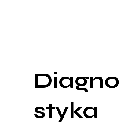
Pacjentki mogą również doświadczać obfitych mie
szczególnie uciążliwe i prowadzi do obniżenia ja
biegunki oraz nudności, które nasilają się szczeg
problemy z oddawaniem moczu, takie jak częstomo
Jednym z poważnych powikłań endometriozy jest n
utrudnia transport komórki jajowej i plemnika, a 
Objawy ogólnoustrojowe, takie jak zmęczenie, osłab
przewlekłym bólem i problemami związanymi z pło
Diagno
styka