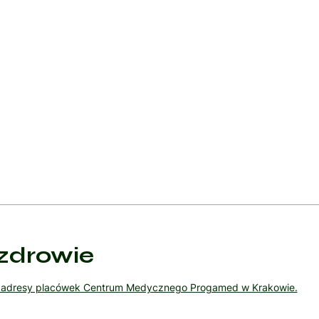
, gdzie zrosty i uszkodzenia jajowodów mogą uniemożliwić natural
ne mogą być niezwykle pomocne w radzeniu sobie z przewlekłym bó
echniki relaksacyjne oraz grupy wsparcia mogą pomóc pacjentkom w
ić, że regularne monitorowanie oraz współpraca z wielodyscyplinar
 pacjentek.
, odpowiednie podejście diagnostyczne i terapeutyczne pozwala na
niętych tą przewlekłą chorobą.
zdrowie
ź adresy placówek Centrum Medycznego Progamed w Krakowie.