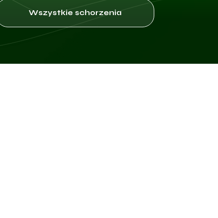
Wszystkie schorzenia
 znaczący wpływ na jakość życia pacjentek. Głównym objawem jest
l miednicy, ból podczas stosunku płciowego (dyspareunia) oraz ból
j nasilony i długotrwały niż w przypadku typowych miesiączek i może
dni po jej zakończeniu. Ból przewlekły w okolicy miednicy może być 