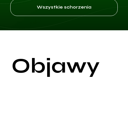
Wszystkie schorzenia
Objawy
Fobia społeczna, znana również jako zaburzenie lękowe
społeczne, charakteryzuje się intensywnym strachem przed
oceną przez innych, co prowadzi do unikania interakcji
społecznych, wystąpień publicznych i sytuacji, w których oso
może być oceniana. To zaburzenie wpływa na zdolność do
funkcjonowania w życiu codziennym i może powodować
znaczną niepełnosprawność.