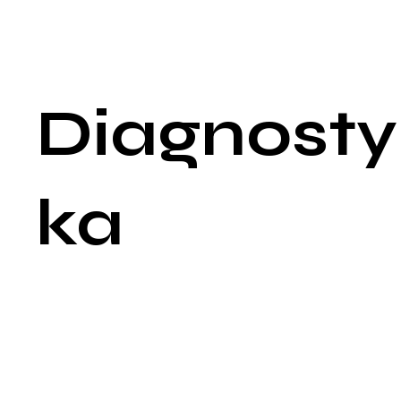
Katastroficzne myślenie: Przewidywanie najgorszych możliwy
rezultatów z prostych interakcji społecznych.
Samokrytycyzm: Stała samoocena i krytyczne ocenianie
swojego zachowania, wyglądu i umiejętności komunikacyjnych
Diagnosty
ka
Diagnostyka fobii społecznej opiera się na dokładnym
wywiadzie klinicznym oraz ocenie symptomów według
określonych kryteriów diagnostycznych. Chociaż nie istnieją
specyficzne testy laboratoryjne do diagnozowania fobii
społecznej, dokładna diagnostyka jest kluczowa do
wykluczenia innych możliwych przyczyn lęku.