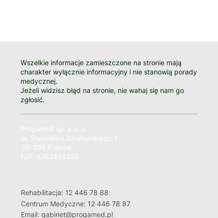
Wszelkie informacje zamieszczone na stronie mają
charakter wyłącznie informacyjny i nie stanowią porady
medycznej.
Jeżeli widzisz błąd na stronie, nie wahaj się nam go
zgłosić.
Progamed sp. z o. o.
ul. Stanisława Działowskiego 1
30-399 Kraków
NIP: 6762466355
Rehabilitacja: 12 446 78 88
Centrum Medyczne: 12 446 78 87
Email: gabinet@progamed.pl