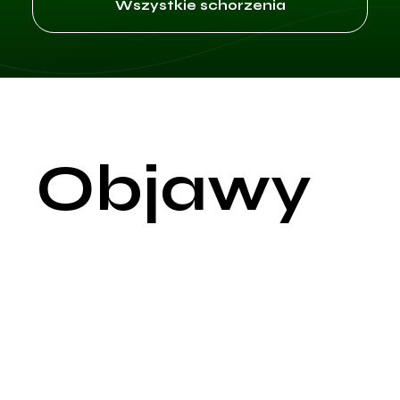
Wszystkie schorzenia
Objawy
Hipercholesterolemia, czyli podwyższony poziom cholesterolu
we krwi, często przebiega bez wyraźnych objawów kliniczny
i jest nazywana „cichym zabójcą” z powodu swojej
asymptotycznej natury w początkowych stadiach. Objawy
mogą być nieobecne, dopóki nie dojdzie do poważnych
komplikacji wynikających z długotrwałego utrzymywania się
wysokiego poziomu cholesterolu, takich jak choroby sercowo-
naczyniowe.