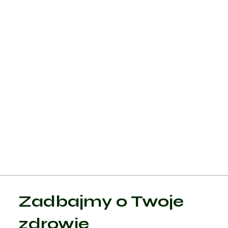
hipercholesterolemii; działają przez hamowanie enzymu w
wątrobie, który jest odpowiedzialny za produkcję cholesterolu
Inne leki: Ezetymib, który zmniejsza wchłanianie cholesterolu 
jelitach, fibraty do obniżania triglicerydów, a także inhibitory
PCSK9, które są nowszej generacji lekami pomagającymi w
redukcji cholesterolu LDL w szczególnie trudnych przypadkac
Monitorowanie i ocena:
Regularne badania: Monitoring poziomów lipidów, ocena
skuteczności leczenia oraz dostosowanie terapii są niezbędn
do skutecznego zarządzania hipercholesterolemią.
Zadbajmy o Twoje
zdrowie