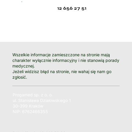
12 656 27 51
Wszelkie informacje zamieszczone na stronie mają
charakter wyłącznie informacyjny i nie stanowią porady
medycznej.
Jeżeli widzisz błąd na stronie, nie wahaj się nam go
zgłosić.
Progamed sp. z o. o.
ul. Stanisława Działowskiego 1
30-399 Kraków
NIP: 6762466355