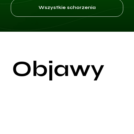
Wszystkie schorzenia
Objawy
Hiperprolaktynemia to stan, w którym poziom prolaktyny w
surowicy krwi jest podwyższony. Prolaktyna jest hormonem
produkowanym przez przysadkę mózgową, pełniącym
kluczową rolę w reprodukcji oraz innych funkcjach
biologicznych. Podwyższony poziom prolaktyny może
prowadzić do różnorodnych objawów, zależnych od płci, wie
i poziomu hormonu.