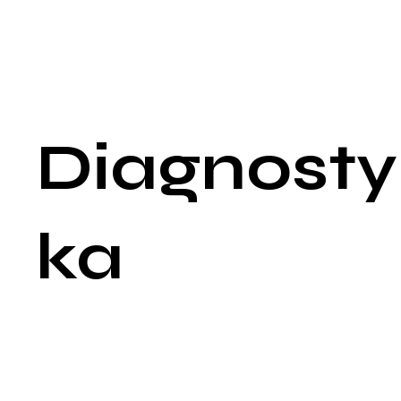
Zmęczenie i osłabienie: Często zgłaszane przez pacjentów
cierpiących na hiperprolaktynemię.
Zaburzenia emocjonalne i depresja: Wzrost poziomu prolakty
może wpływać na nastrój, prowadząc do depresji lub
znaczących zmian nastroju.
Diagnosty
ka
Diagnoza hiperprolaktynemii opiera się głównie na badaniach
laboratoryjnych potwierdzających wysoki poziom prolaktyny 
surowicy krwi oraz wykluczeniu innych przyczyn objawów.