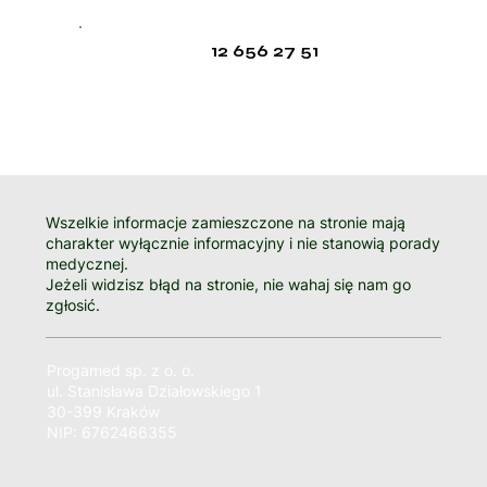
12 656 27 51
Wszelkie informacje zamieszczone na stronie mają
charakter wyłącznie informacyjny i nie stanowią porady
medycznej.
Jeżeli widzisz błąd na stronie, nie wahaj się nam go
zgłosić.
Progamed sp. z o. o.
ul. Stanisława Działowskiego 1
30-399 Kraków
NIP: 6762466355