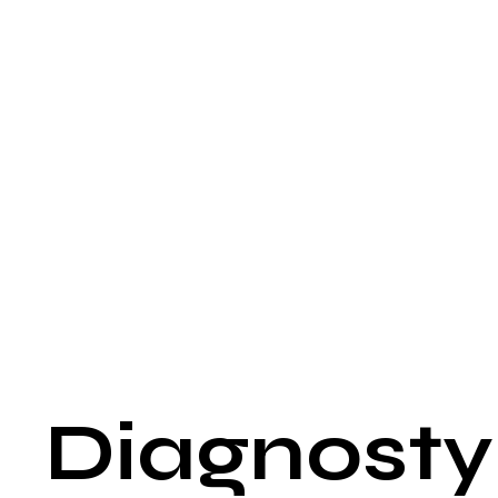
Trudność z osiągnięciem erekcji może być sporadyczna lub
systematyczna, co oznacza, że problem pojawia się
każdorazowo przy próbie odbycia stosunku.
Problemy z utrzymaniem erekcji:
Nawet jeśli erekcja jest osiągnięta, może nie być wystarczają
silna lub trwała, aby umożliwić zakończenie stosunku
seksualnego.
Zmniejszone libido:
W niektórych przypadkach impotencja może być również
powiązana z obniżonym zainteresowaniem aktywnością
seksualną, co jednak może być również wynikiem innych
czynników, takich jak obniżony poziom testosteronu lub inne
problemy zdrowotne.
Diagnosty