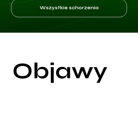
Wszystkie schorzenia
Objawy
Impotencja, znana również jako zaburzenie erekcji, jest stane
w którym mężczyzna nie jest w stanie osiągnąć lub utrzymać
erekcję wystarczającą do zadowalającego stosunku
seksualnego. Jest to częsta dolegliwość, która może mieć
istotny wpływ na jakość życia i samopoczucie psychiczne.
Problemy z osiągnięciem erekcji: