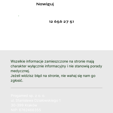
Nawiguj
12 656 27 51
Wszelkie informacje zamieszczone na stronie mają
charakter wyłącznie informacyjny i nie stanowią porady
medycznej.
Jeżeli widzisz błąd na stronie, nie wahaj się nam go
zgłosić.
Progamed sp. z o. o.
ul. Stanisława Działowskiego 1
30-399 Kraków
NIP: 6762466355