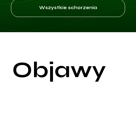
Wszystkie schorzenia
Objawy
Katar sienny, znany także jako alergiczny nieżyt nosa, to
reakcja alergiczna na alergeny, takie jak pyłki drzew, traw,
chwastów, a także zarodniki pleśni. Jest to stan zapalny błon
śluzowych nosa, oczu i gardła. Objawy kataru siennego mogą
być sezonowe lub całoroczne w zależności od rodzaju
alergenu.
Objawy związane z nosem: