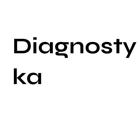
Zaburzenia snu: Trudności w zasypianiu lub przerywany sen z
powodu objawów nosowych.
Ból gardła i kaszel: Spowodowane są kapaniem śluzu po tylne
ścianie gardła.
Diagnosty
ka
Diagnostyka kataru siennego obejmuje wywiad medyczny,
badanie fizykalne oraz testy alergiczne w celu identyfikacji
specyficznych alergenów, które wywołują objawy.
Wywiad medyczny i badanie fizyczne: