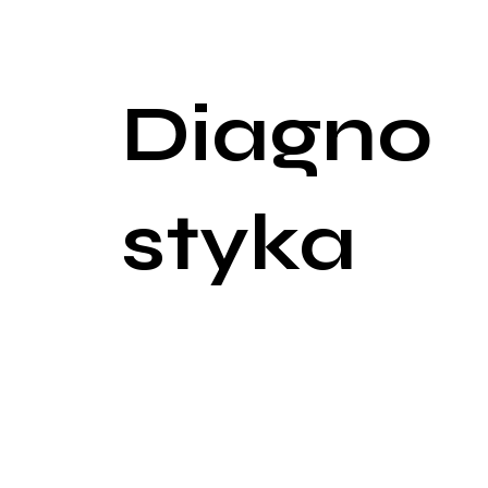
Wysunięty język: Język może być widocznie wysun
Asymetria języka: Skrócone wędzidełko może pow
Diagno
styka
Diagnostyka krótkiego wędzidełka opiera się na s
współpracę między pediatrą, logopedą, ortodontą i 
Wywiad medyczny
Pierwszym krokiem w diagnostyce jest dokładny wy
oraz jedzeniem. Ważne jest również zidentyfikowa