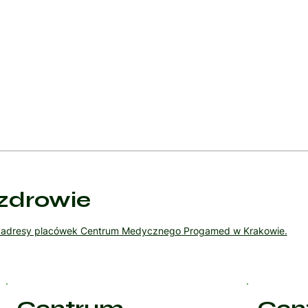
rzecięciu wędzidełka za pomocą nożyczek lub lasera. Zabieg ten je
a i zwykle nie wymaga znieczulenia ogólnego.
durą, stosowaną u starszych dzieci i dorosłych, gdzie przecięcie wę
ogólnym i może wymagać dłuższego okresu rekonwalescencji.
cjent może wymagać terapii logopedycznej w celu nauki prawidłoweg
zdrowie
ź adresy placówek Centrum Medycznego Progamed w Krakowie.