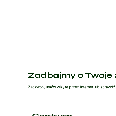
Frenotomia: Jest to prosty zabieg polegający na p
warunkach ambulatoryjnych. Frenotomia jest szybk
Frenuloplastyka: Jest bardziej skomplikowaną proce
Frenuloplastyka jest wykonywana w znieczuleniu 
Terapia pooperacyjna: Po zabiegu chirurgicznym pa
Zadbajmy o Twoje 
Zadzwoń, umów wizytę przez Internet lub sprawd