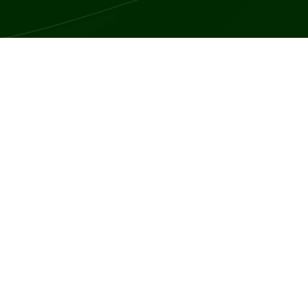
a, jest anomalią anatomiczną, w której wędzidełko języka, cienki pa
 może prowadzić do różnych problemów funkcjonalnych i objawów w za
a, zauważalnych już w okresie noworodkowym, są problemy z karm
ści z utrzymaniem brodawki w ustach, co powoduje, że ssanie jest 
ersi przez dziecko może prowadzić do uszkodzenia brodawek i bólu