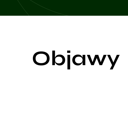
Objawy
Krótkie wędzidełko, znane również jako ankyloglosj
jamy ustnej, jest zbyt krótkie. Ta nieprawidłowość
Problemy z karmieniem u niemowląt
Jednym z pierwszych objawów krótkiego wędzidełk
prawidłowym uchwyceniem piersi, co prowadzi do:
Nieefektywnego ssania: Niemowlę może mieć trudno
Bólu brodawek u matki: Niewłaściwe uchwycenie pi