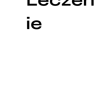
Leczen
ie
Leczenie krótkiego wędzidełka zależy od nasileni
chirurgiczne.
Podejście zachowawcze
W przypadku łagodnych objawów, leczenie może obe
Terapia logopedyczna: Ćwiczenia logopedyczne ma
kompensacyjnych, które pozwalają na skuteczne m
Wsparcie laktacyjne: Specjaliści od laktacji mogą
odpowiednie pozycje karmienia i techniki uchwyceni
Interwencje chirurgiczne
W przypadkach, gdy krótkie wędzidełko znacznie w