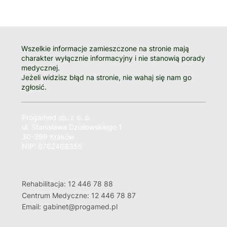
Wszelkie informacje zamieszczone na stronie mają
charakter wyłącznie informacyjny i nie stanowią porady
medycznej.
Jeżeli widzisz błąd na stronie, nie wahaj się nam go
zgłosić.
Progamed sp. z o. o.
ul. Stanisława Działowskiego 1
30-399 Kraków
NIP: 6762466355
Rehabilitacja: 12 446 78 88
Centrum Medyczne: 12 446 78 87
Email: gabinet@progamed.pl