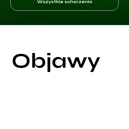
Wszystkie schorzenia
Objawy
Kręgozmyk, znany również jako spondylolisteza, to stan, w
którym jeden z kręgów kręgosłupa przesuwa się do przodu w
stosunku do sąsiedniego kręgu poniżej. Może to prowadzić d
szeregu objawów, które mogą się różnić w zależności od
stopnia przesunięcia kręgu, miejsca jego wystąpienia oraz
obecności ucisku na nerwy lub rdzeń kręgowy.
Ból pleców