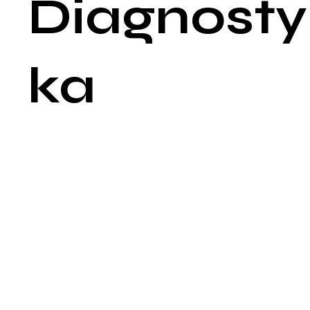
Diagnosty
ka
Diagnostyka kręgozmyku jest kompleksowym procesem, któr
obejmuje szczegółowy wywiad medyczny, badanie fizykalne
oraz różnorodne badania obrazowe i neurofizjologiczne. Cele
diagnostyki jest określenie stopnia przemieszczenia kręgu,
identyfikacja przyczyny oraz ocena wpływu na struktury
nerwowe.
Wywiad medyczny
Pierwszym krokiem w diagnostyce jest dokładny wywiad
medyczny, podczas którego lekarz zbiera informacje na tema
Objawów: Charakteru, lokalizacji i nasilenia bólu oraz innych
dolegliwości.