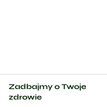
W przypadkach, gdy leczenie zachowawcze nie przynosi
efektów, a objawy są nasilone, może być konieczna interwenc
chirurgiczna:
Dekompresja: Usunięcie części kości lub krążka
międzykręgowego, aby zmniejszyć ucisk na nerwy.
Stabilizacja kręgosłupa: Zabiegi polegające na użyciu śrub,
prętów i innych implantów w celu stabilizacji przemieszczenia
kręgów.
Fuzja kręgów: Zrośnięcie dwóch lub więcej kręgów w celu
poprawy stabilności i zmniejszenia bólu.
Zadbajmy o Twoje
zdrowie