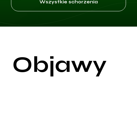
Wszystkie schorzenia
Objawy
Kryzys emocjonalny to stan, w którym osoba doświadcza
intensywnego stresu, lęku, depresji lub innych silnych emocji,
które przekraczają jej zdolność do radzenia sobie. Objawy
kryzysu emocjonalnego mogą być różnorodne i często
wpływają zarówno na sferę psychiczną, jak i fizyczną.
Objawy psychiczne
Lęk: Uczucie niepokoju, napięcia i strachu, często bez wyraźn