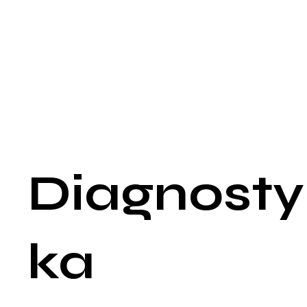
agresywne zachowania wobec siebie lub innych.
Objawy fizyczne
Bóle głowy: Częste migreny lub napięciowe bóle głowy.
Problemy żołądkowo-jelitowe: Bóle brzucha, nudności,
biegunka, zaparcia.
Bóle mięśni i stawów: Napięcie mięśniowe, bóle pleców, bóle 
klatce piersiowej.
Zaburzenia układu sercowo-naczyniowego: Palpitacje, wysok
ciśnienie krwi, uczucie ucisku w klatce piersiowej.
Diagnosty
ka