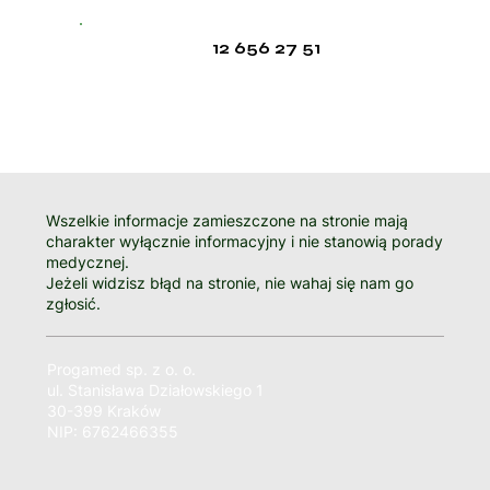
12 656 27 51
Wszelkie informacje zamieszczone na stronie mają
charakter wyłącznie informacyjny i nie stanowią porady
medycznej.
Jeżeli widzisz błąd na stronie, nie wahaj się nam go
zgłosić.
Progamed sp. z o. o.
ul. Stanisława Działowskiego 1
30-399 Kraków
NIP: 6762466355