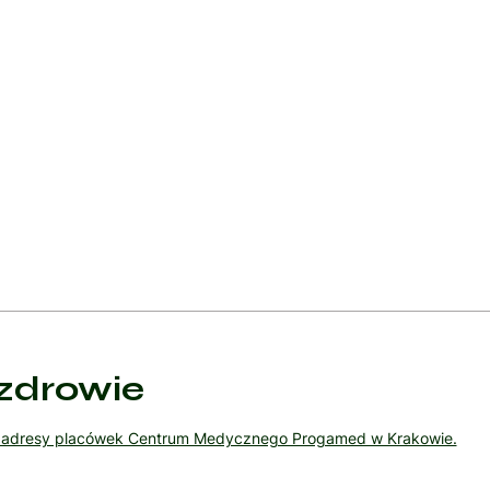
leczenia chorób podstawowych, które są przyczyną objawów:
i poprzez dietę, leki doustne lub insulinę w celu zapobiegania i lec
 leków immunosupresyjnych i terapii biologicznych w leczeniu chor
akteryjnych, takich jak borelioza, oraz leki przeciwwirusowe w leczen
zdrowie
ź adresy placówek Centrum Medycznego Progamed w Krakowie.