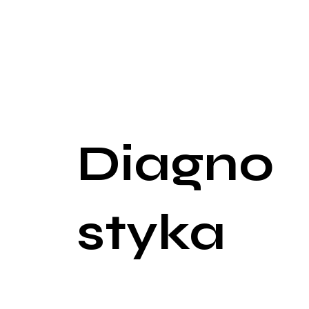
chodzenia (chromanie przestankowe).
Zespół Raynauda: Charakteryzuje się epizodycznym
skóry.
Objawy związane z infekcjami i chorobami zakaźn
Półpasiec: Wirusowa infekcja powodująca bolesną 
Borelioza: Infekcja bakteryjna przenoszona przez k
Diagno
styka
Diagnostyka mrowienia jest złożonym procesem, k
Celem diagnostyki jest zidentyfikowanie przyczyn