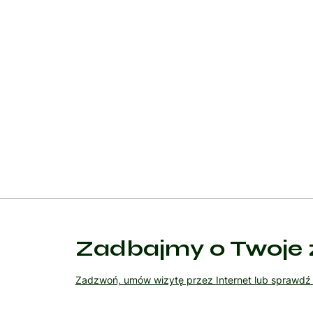
Leczenie chorób podstawowych
W wielu przypadkach leczenie mrowienia wymaga 
Leczenie cukrzycy: Kontrola poziomu glukozy we krw
Leczenie chorób autoimmunologicznych: Stosowanie
rozsiane.
Leczenie zakażeń: Antybiotyki w leczeniu infekcji b
Zadbajmy o Twoje 
Zadzwoń, umów wizytę przez Internet lub sprawd