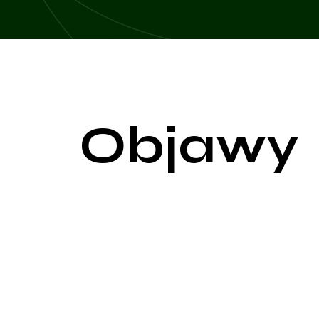
Objawy
Mrowienie, znane również jako parestezje, to nieprz
dotyczy rąk, nóg, palców, stóp i twarzy. Objawy
neurologiczne. Poniżej przedstawiono różne obja
Objawy związane z uciskiem na nerwy
Przejściowe mrowienie: Może wystąpić podczas dłu
mrowienia zazwyczaj ustępuje po usunięciu ucisku.
Przewlekłe mrowienie: Występuje w wyniku długotrw