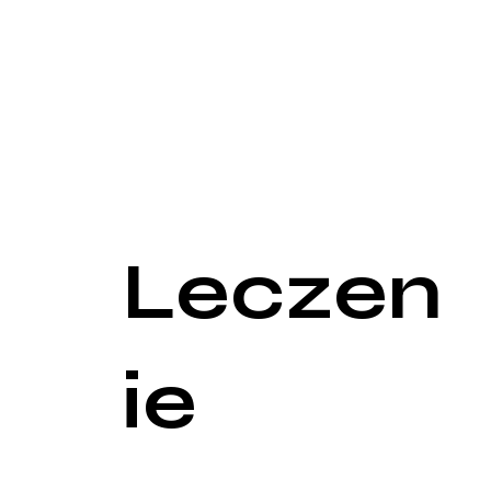
Badania obrazowe są stosowane w celu oceny stru
Rezonans magnetyczny (MRI) i tomografia kompute
nieprawidłowości.
Ultrasonografia dopplerowska: Ocena przepływu k
Badania neurofizjologiczne
Badania neurofizjologiczne są kluczowe w ocenie fu
Elektromiografia (EMG): Badanie aktywności elektr
Badanie przewodnictwa nerwowego (NCV): Ocena p
Leczen
ie