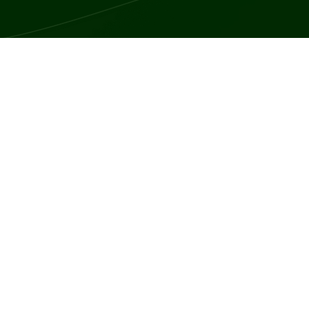
yjemne uczucie kłucia, drętwienia, pieczenia lub pełzania, które moż
 mrowienia mogą mieć różnorodne przyczyny, od tymczasowego ucisk
wy mrowienia, które mogą towarzyszyć różnym stanom patologicznym
gotrwałego ucisku na nerw, np. podczas siedzenia w niewłaściwej p
ałego ucisku na nerw, np. w zespole cieśni nadgarstka, gdzie mrowi