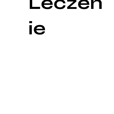
Leczen
ie
Leczenie naczyniaków zależy od ich rodzaju, rozmi
naczyniaki są małe i nie powodują problemów, pre
Leczenie farmakologiczne
Propranolol: Beta-bloker stosowany w leczeniu nac
Leki steroidowe: Stosowane zarówno miejscowo, jak
Procedury zabiegowe
Skleroterapia: Iniekcje substancji sklerotyzującej,
Laseroterapia: Stosowana głównie w przypadku nac
Chirurgia: Wycięcie naczyniaka jest opcją w przyp