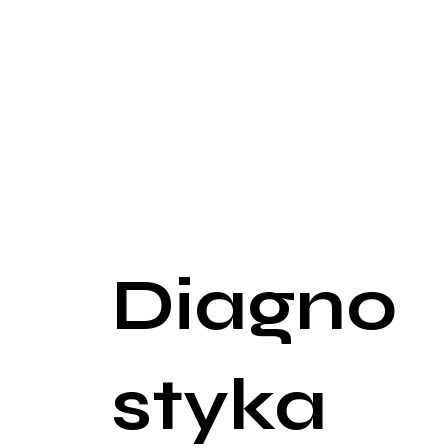
Naczyniaki wewnętrzne
Objawy zależne od lokalizacji: Naczyniaki zlokal
zaczną wpływać na funkcjonowanie organów. Na pr
Objawy neurologiczne: Naczyniaki mózgu mogą prow
rozmiaru zmian.
Naczyniaki jamiste
Objawy związane z uciskiem: Naczyniaki jamiste, k
dysfunkcji lub powikłań, takich jak krwawienie.
Diagno
styka