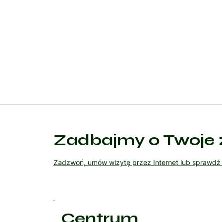
Wsparcie i edukacja
Edukacja pacjenta i rodziny: Informowanie o natu
Wsparcie psychologiczne: Wsparcie dla pacjentów i
Zadbajmy o Twoje 
Zadzwoń, umów wizytę przez Internet lub sprawd
Centrum