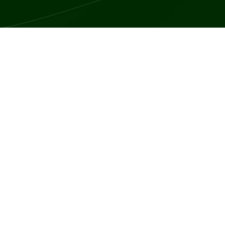
które mogą występować na skórze lub wewnątrz różnych organów ci
ę u dorosłych. Typ i lokalizacja naczyniaków wpływają na ich objaw
czerwone lub fioletowe plamy na skórze, które mogą być płaskie lu
owiedzi na płacz, wysiłek fizyczny czy zmiany temperatury.
dowolnym miejscu na ciele, ale najczęściej występują na twarzy, skó