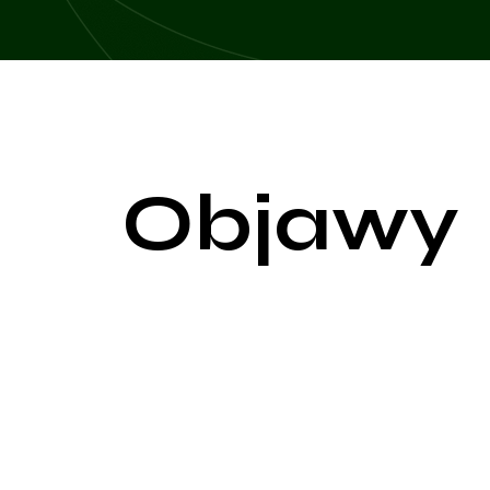
Objawy
Naczyniaki są łagodnymi zmianami naczyniowymi, 
naczyniowe u dzieci, ale mogą również pojawiać si
rodzaju i miejsca występowania.
Naczyniaki skórne
Zmiany wizualne: Najbardziej widoczne objawy to 
konsystencję i mogą zwiększać swój rozmiar w odp
Lokalizacja: Naczyniaki skórne mogą pojawić się w 