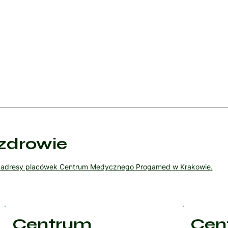
rze naczyniaków, oczekiwanych wynikach leczenia oraz możliwych ko
 rodzin, szczególnie gdy naczyniaki są rozległe lub mają wpływ na
zdrowie
ź adresy placówek Centrum Medycznego Progamed w Krakowie.
Centrum
Cen