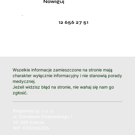
Nawiguj
12 656 27 51
Wszelkie informacje zamieszczone na stronie mają
charakter wyłącznie informacyjny i nie stanowią porady
medycznej.
Jeżeli widzisz błąd na stronie, nie wahaj się nam go
zgłosić.
Progamed sp. z o. o.
ul. Stanisława Działowskiego 1
30-399 Kraków
NIP: 6762466355