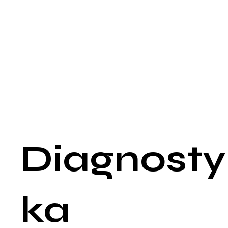
Problemy z widzeniem - Niewyraźne widzenie lub inne
problemy wzrokowe mogą występować, gdy nadciśnienie
wpływa na naczynia krwionośne w oczach.
Zawroty głowy - Choć rzadko, mogą one być jednym z
objawów wysokiego ciśnienia krwi.
Krwawienia z nosa - Chociaż nie jest to powszechny objaw
nadciśnienia, niektórzy ludzie z wysokim ciśnieniem
doświadczają spontanicznych krwawień z nosa.
Bicie serca - Niektóre osoby mogą odczuwać nieregularne lub
szybkie bicie serca.
Zmiany w oddychaniu - Krótki oddech, szczególnie podczas
wysiłku, może być związany z nadciśnieniem.
Diagnosty
ka