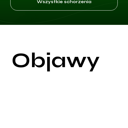
Wszystkie schorzenia
Objawy
Nadciśnienie tętnicze, często nazywane "cichym zabójcą",
może nie dawać wyraźnych objawów przez długi czas.
Niemniej, są pewne symptomy, które mogą sugerować, że
osoba ma podwyższone ciśnienie krwi. Oto niektóre z nich:
Bóle głowy - Często występują w tylniej części głowy i mogą
być szczególnie intensywne rano.
Zmęczenie lub uczucie osłabienia - Ogólne uczucie zmęczeni
może być związane z nadciśnieniem.