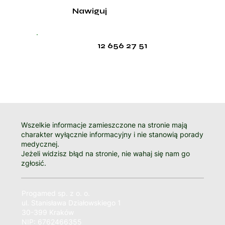
Nawiguj
12 656 27 51
Wszelkie informacje zamieszczone na stronie mają
charakter wyłącznie informacyjny i nie stanowią porady
medycznej.
Jeżeli widzisz błąd na stronie, nie wahaj się nam go
zgłosić.
Progamed sp. z o. o.
ul. Stanisława Działowskiego 1
30-399 Kraków
NIP: 6762466355