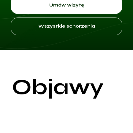
Umów wizytę
Wszystkie schorzenia
Objawy
Nadmiar owłosienia, znany medycznie jako hirsutyzm, to stan,
w którym kobiety doświadczają wzrostu ciemnych, grubych
włosów w miejscach typowych dla męskiego wzorca owłosieni
Włosy te mogą pojawiać się na twarzy, piersiach, plecach,