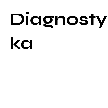
Diagnosty
ka
Diagnoza hirsutyzmu opiera się na badaniu fizycznym,
wywiadzie medycznym oraz serii badań laboratoryjnych, któr
pomagają ustalić przyczynę nadmiernego owłosienia.
Wywiad medyczny
Historia medyczna: Lekarz zapyta o czas trwania i wzór
wzrostu nadmiernego owłosienia, historię miesiączkowania,
użycie leków, historię medyczną rodziny dotyczącą problem
hormonalnych.