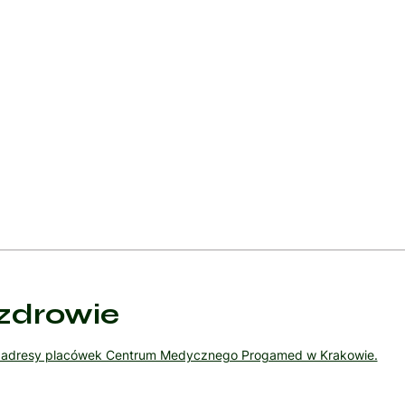
hormonozależnych, takich jak rak piersi i rak prostaty. Polega na 
n, inhibitory aromatazy, analogi LHRH) lub chirurgicznego usunię
acje powyższych metod leczenia (terapia multimodalna) w celu zwię
wadzone przez zespół wielodyscyplinarny, który obejmuje onkologó
.
zdrowie
ź adresy placówek Centrum Medycznego Progamed w Krakowie.