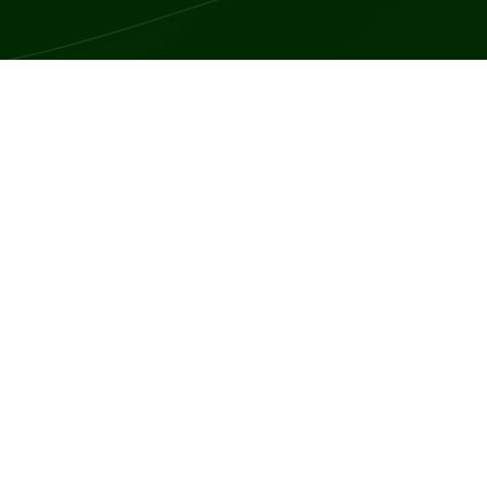
ją się niekontrolowanym wzrostem i podziałem komórek, które mo
za, jego wielkości, stopnia zaawansowania oraz od tego, czy doszł
wykrycie.
ojawienie się guza lub zgrubienia, które można wyczuć pod skórą.
 W miarę wzrostu nowotworu mogą pojawić się objawy wynikające z uc
z przełykaniem.
lejnym alarmującym objawem, który może sugerować obecność nowot