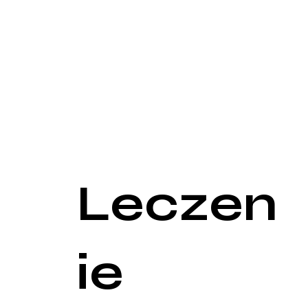
Biopsja jest kluczowym elementem diagnostyki now
być wykonana na różne sposoby, w zależności od lo
pozwala na ocenę morfologii komórek nowotworowyc
Badania laboratoryjne są również ważnym elemen
nowotworów (np. PSA dla raka prostaty, CA-125 dla
i wątroby oraz testy genetyczne, które mogą wyk
W niektórych przypadkach konieczne może być wyk
bezpośrednie oglądanie wnętrza narządów i pobier
Leczen
ie