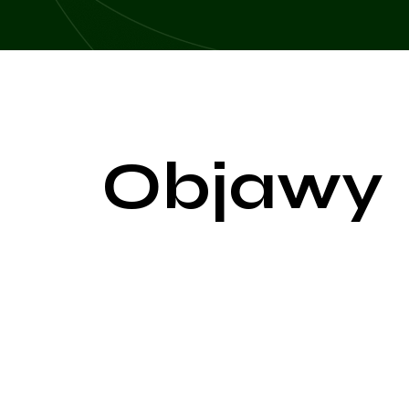
Objawy
Nowotwory, znane również jako rak, charakteryzu
są bardzo zróżnicowane i zależą od lokalizacji gu
mogą być bezobjawowe, co utrudnia ich wczesne 
Jednym z najczęstszych objawów nowotworów jest p
często sprawia, że są ignorowane przez pacjentów.
dyskomfort, trudności w oddychaniu lub problemy 
Utrata masy ciała bez wyraźnej przyczyny jest ko