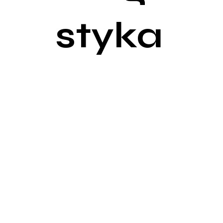
styka
Diagnostyka nowotworów jest skomplikowanym pro
jego charakteru i stopnia zaawansowania. Proces
lekarz zbiera informacje na temat objawów, histori
Podstawowym krokiem w diagnostyce nowotworów je
RTG (Rentgen) – stosowany do wstępnej oceny stru
Tomografia komputerowa (CT) – dostarcza szczegóło
Rezonans magnetyczny (MRI) – szczególnie przyd
Ultrasonografia (USG) – używana do oceny narządów
Pozytonowa tomografia emisyjna (PET) – wykorzy
skuteczności leczenia.