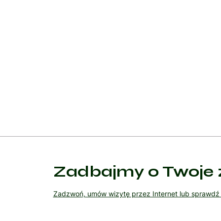
Leczenie hormonalne jest stosowane w nowotworach 
wzrost nowotworu, za pomocą leków (np. tamoksyfe
orchidektomia, owariektomia).
W niektórych przypadkach stosuje się także kombin
nawrotów. Leczenie nowotworów jest zazwyczaj pro
radiologów oraz specjalistów ds. opieki paliatywnej
Zadbajmy o Twoje 
Zadzwoń, umów wizytę przez Internet lub sprawd