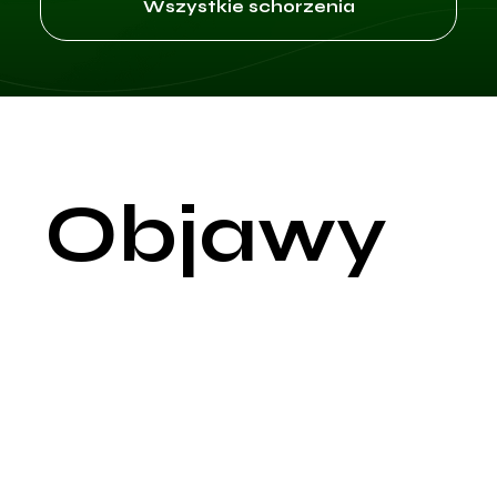
Wszystkie schorzenia
Objawy
Ospa, znana również jako ospa wietrzna, jest wysoce zakaźn
chorobą wirusową wywoływaną przez wirusa Varicella-Zoster.
Jest to powszechna infekcja, zwłaszcza wśród dzieci, ale mo
dotknąć osoby w każdym wieku. Objawy ospy wietrznej są
zróżnicowane i mogą obejmować szeroki zakres dolegliwości,
od łagodnych do ciężkich. Choroba rozwija się etapowo, a jej
objawy można podzielić na kilka charakterystycznych faz.
Okres inkubacji: