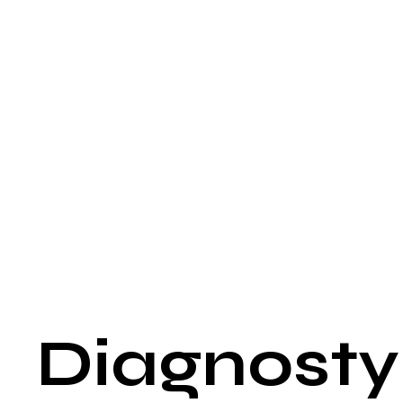
Choć ospa wietrzna zwykle przebiega łagodnie, w niektórych
przypadkach może prowadzić do poważnych powikłań. Do
najczęstszych powikłań należą:
Infekcje bakteryjne skóry: Drapanie pęcherzyków może
prowadzić do wtórnych infekcji bakteryjnych, takich jak
liszajec.
Zapalenie płuc: Wirusowe zapalenie płuc może wystąpić,
zwłaszcza u dorosłych i osób z osłabionym układem
odpornościowym.
Zapalenie mózgu i móżdżku: Rzadko, ale może wystąpić
zapalenie mózgu (encefalitis) lub zapalenie móżdżku (ataxia
cerebellaris), prowadzące do poważnych objawów
neurologicznych.
Zespół Reye’a: U dzieci leczonych aspiryną może wystąpić
rzadkie, ale poważne powikłanie znane jako zespół Reye’a,
charakteryzujące się uszkodzeniem wątroby i mózgu.
Diagnosty