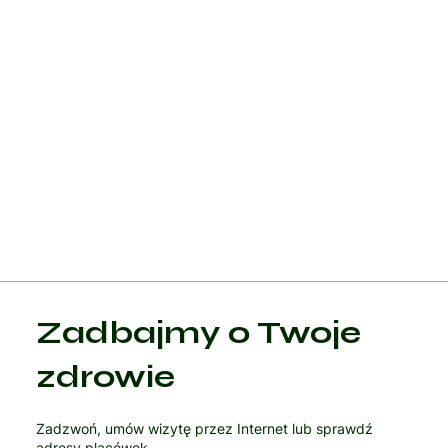
Szczepienia: Szczepienie przeciwko ospie wietrznej jest
najbardziej skutecznym sposobem zapobiegania tej chorobie.
Szczepionka przeciwko ospie wietrznej jest zalecana dla
wszystkich dzieci, a także dla dorosłych, którzy nie mieli
wcześniej ospy wietrznej ani nie zostali zaszczepieni.
Szczepionka może również zmniejszyć nasilenie choroby, jeśli
zostanie podana w ciągu 3-5 dni od kontaktu z osobą
zarażoną.
Zadbajmy o Twoje
zdrowie
Zadzwoń, umów wizytę przez Internet lub sprawdź
adresy placówek.