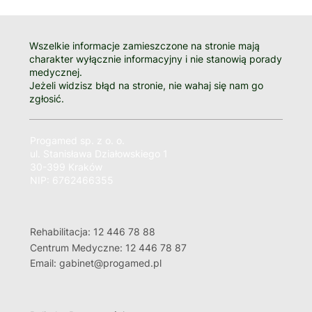
Wszelkie informacje zamieszczone na stronie mają
charakter wyłącznie informacyjny i nie stanowią porady
medycznej.
Jeżeli widzisz błąd na stronie, nie wahaj się nam go
zgłosić.
Progamed sp. z o. o.
ul. Stanisława Działowskiego 1
30-399 Kraków
NIP: 6762466355
Rehabilitacja: 12 446 78 88
Centrum Medyczne: 12 446 78 87
Email: gabinet@progamed.pl