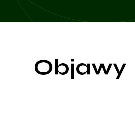
Objawy
Otyłość jest stanem chorobowym charakteryzujący
zwiększa ryzyko wystąpienia wielu poważnych chor
zdrowia pacjenta.
Zwiększenie masy ciała: Najbardziej oczywistym o
(BMI). BMI powyżej 30 kg/m² jest uważany za otyło
Nagromadzenie tkanki tłuszczowej: Nadmierne groma