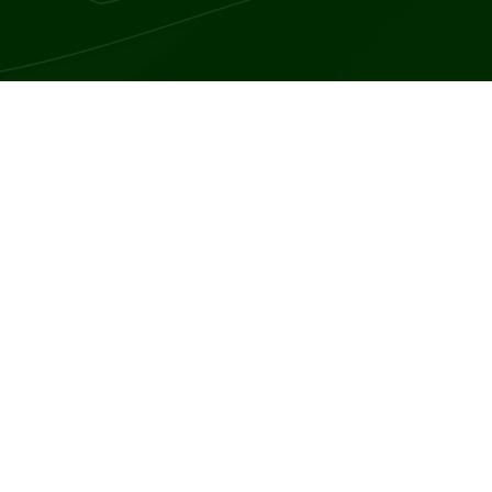
m się nadmiernym gromadzeniem tkanki tłuszczowej w organizmie,
ób przewlekłych. Objawy otyłości są zróżnicowane i mogą obejmowa
bjawem otyłości jest nadmierny wzrost masy ciała, który można łat
ść, a BMI powyżej 40 kg/m² za otyłość olbrzymią.
dzenie tłuszczu w organizmie, szczególnie w okolicy brzucha (otyło