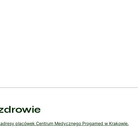
acji i zmianie niezdrowych nawyków żywieniowych i stylu życia. Tec
ategii radzenia sobie ze stresem są skutecznymi narzędziami w leczen
upowa lub rodzinna może pomóc pacjentom w radzeniu sobie z emocjo
zdrowie
ź adresy placówek Centrum Medycznego Progamed w Krakowie.