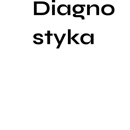
Diagno
styka
Diagnostyka otyłości jest procesem wieloaspektow
związanych z otyłością. Kluczowe elementy diagnost
Ocena wskaźnika masy ciała (BMI):
BMI: Obliczany jako masa ciała w kilogramach po
kg/m² na otyłość. BMI powyżej 40 kg/m² definiuje o
Pomiar obwodu talii:
Obwód talii: Pomiar obwodu talii jest istotnym wsk
mężczyzn i 88 cm u kobiet wskazuje na zwiększon