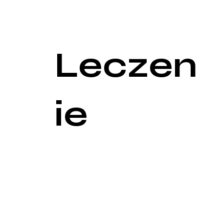
nawyków żywieniowych i aktywności fizycznej.
Ocena stylu życia: Wywiad obejmuje ocenę codzie
odżywiania.
Leczen
ie
Leczenie otyłości jest złożonym procesem, który 
przypadkach interwencje chirurgiczne. Celem terap
Zmiana stylu życia:
Dieta: Kluczowym elementem leczenia otyłości jest 
minerały oraz ograniczenie spożycia tłuszczów nas