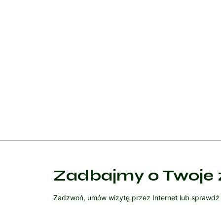
kalorii.
Wsparcie psychologiczne i behawioralne:
Terapia behawioralna: Pomaga pacjentom w identyfik
bodźców, techniki relaksacyjne oraz rozwijanie str
Wsparcie psychologiczne: Terapia indywidualna, gr
poczucie własnej wartości, depresja i lęk.
Zadbajmy o Twoje 
Zadzwoń, umów wizytę przez Internet lub sprawd