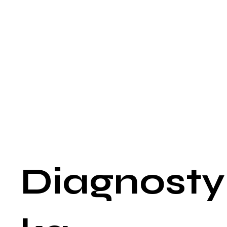
nacisku na otaczające struktury mózgu.
Zaburzenia widzenia: Duże guzy mogą uciskać na
skrzyżowanie nerwów wzrokowych (chiasma opticum),
prowadząc do ubytków pola widzenia, zwłaszcza
niedowidzenia połowiczego dwuskroniowego.
Objawy związane z niedoborem innych hormonów przysadki:
Niedoczynność przysadki: Duże prolactinoma może uciskać
zdrową tkankę przysadki mózgowej, prowadząc do
niedoczynności przysadki (hipopituitarizm). Objawy mogą
obejmować zmęczenie, osłabienie, utratę masy ciała,
niedociśnienie tętnicze oraz objawy niedoboru hormonów
tarczycy (TSH), nadnerczy (ACTH) czy hormonów wzrostu
(GH).
Diagnosty