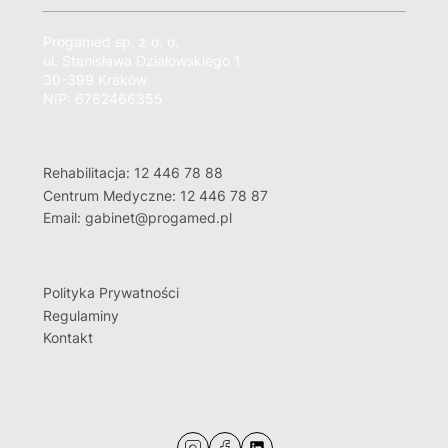
Progamed sp. z o. o.
ul. Stanisława Działowskiego 1
30-399 Kraków
NIP: 6762466355
Rehabilitacja: 12 446 78 88
Centrum Medyczne: 12 446 78 87
Email: gabinet@progamed.pl
Polityka Prywatności
Regulaminy
Kontakt