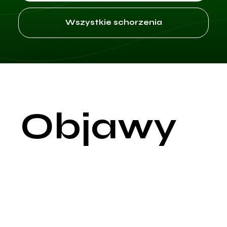
Wszystkie schorzenia
Objawy
Prolaktynoma to łagodny nowotwór przysadki mózgowej, któr
wydziela nadmierne ilości prolaktyny – hormonu
odpowiedzialnego za produkcję mleka w gruczołach
piersiowych. Jest to najczęstszy rodzaj gruczolaka przysadki
który prowadzi do hiperprolaktynemii. Objawy prolaktynomy
zależą zarówno od poziomu prolaktyny we krwi, jak i od
wielkości guza oraz jego wpływu na sąsiadujące struktury