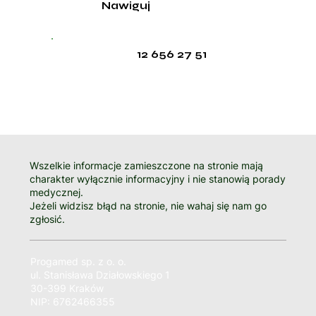
Nawiguj
12 656 27 51
Wszelkie informacje zamieszczone na stronie mają
charakter wyłącznie informacyjny i nie stanowią porady
medycznej.
Jeżeli widzisz błąd na stronie, nie wahaj się nam go
zgłosić.
Progamed sp. z o. o.
ul. Stanisława Działowskiego 1
30-399 Kraków
NIP: 6762466355