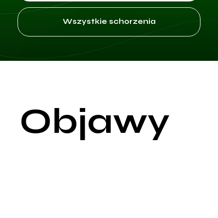
Wszystkie schorzenia
Objawy
Rak piersi manifestuje się różnorodnymi objawami, które mog
się różnić w zależności od osoby. Najbardziej rozpoznawalny
symptomem jest obecność guzka w piersi, który zwykle jest
bezbolesny i twardy, z nieregularnymi krawędziami. Warto
zaznaczyć, że nie wszystkie guzki w piersiach są rakowe, ale
każdy nowy guzek wymaga konsultacji medycznej.