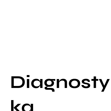
Inne objawy, które mogą wskazywać na raka piersi, obejmują
zmiany w kształcie lub rozmiarze piersi, wciągnięcie skóry lub
brodawki, oraz zmiany skórne przypominające skórkę
pomarańczy. Również zauważalne mogą być zaczerwienienie
obrzmienie i podwyższona temperatura skóry piersi. Niektóre
pacjentki doświadczają również wypływu z brodawki, który
może być przejrzysty, żółty lub nawet zawierać krew.
Objawy te nie zawsze muszą oznaczać raka piersi, gdyż mog
być również wynikiem innych, mniej poważnych schorzeń.
Jednakże, stałe monitorowanie i wczesne zgłaszanie wszelkic
niepokojących zmian jest kluczowe dla wczesnego rozpoznan
i leczenia.
Diagnosty
ka